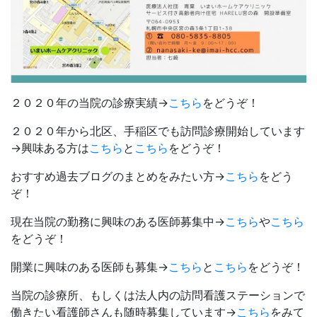
２０２０年の当院の診療実績→
こちら
をどうぞ！
２０２０年から北区、手稲区でも訪問診療開始しています
→興味ある方は
こちら
と
こちら
をどうぞ！
おすすめ過去ブログのまとめをみたい方→
こちら
をどう
ぞ！
現在当院の勤務に興味のある医師募集中→
こちら
や
こちら
をどうぞ！
開業に興味のある医師も募集→
こちら
と
こちら
をどうぞ！
当院の診療所、もしくは法人内の訪問看護ステーションで
働きたい看護師さんも随時募集しています→
こちら
をみて