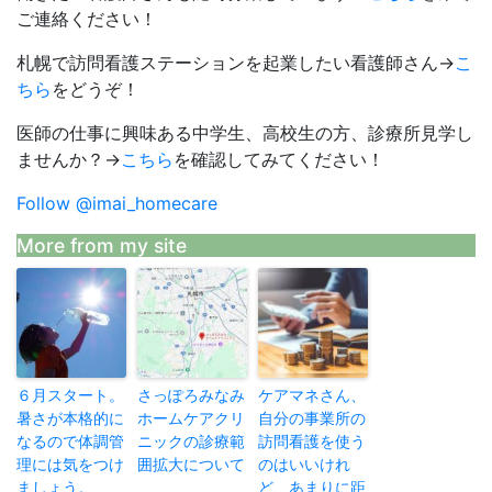
ご連絡ください！
札幌で訪問看護ステーションを起業したい看護師さん→
こ
ちら
をどうぞ！
医師の仕事に興味ある中学生、高校生の方、診療所見学し
ませんか？→
こちら
を確認してみてください！
Follow @imai_homecare
More from my site
６月スタート。
さっぽろみなみ
ケアマネさん、
暑さが本格的に
ホームケアクリ
自分の事業所の
なるので体調管
ニックの診療範
訪問看護を使う
理には気をつけ
囲拡大について
のはいいけれ
ましょう。
ど、あまりに距