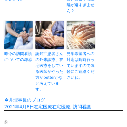
離が遠すぎませ
ん？
昨今の訪問看護
認知症患者さん
見学希望者への
についての雑感
の外来診療、在
対応は随時行っ
宅医療をしてい
ていますので気
る医師がやった
軽にご連絡くだ
方がbetterかな
さいね。
と考えていま
す。
投
今井理事長のブログ
稿
投
2021年4月6日
カ
在宅医療
タ
在宅医療
,
訪問看護
者
稿
テ
グ
投
日:
ゴ
前
稿
リ