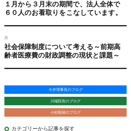
１月から３月末の期間で、法人全体で
過
ナ
ー
去
６０人のお看取りをこなしています。
ビ
の
ゲ
投
ー
稿:
シ
次
ョ
社会保障制度について考える～前期高
次
ン
の
齢者医療費の財政調整の現状と課題～
投
稿:
今井理事長のブログ
川端院長のブログ
小杉医師のブログ
カテゴリーから記事を探す