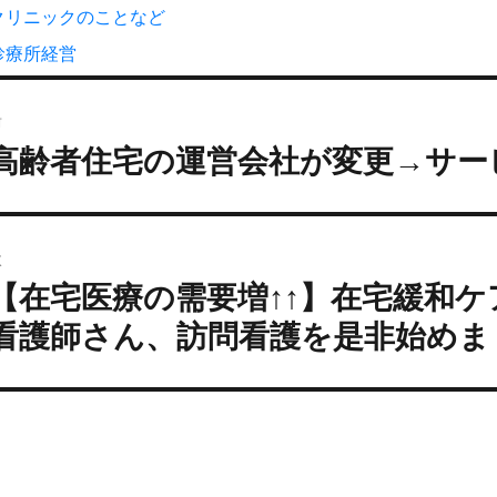
稿
カ
クリニックのことなど
:
テ
タ
診療所経営
ゴ
グ
投
リ
ー
前
稿
高齢者住宅の運営会社が変更→サー
過
ナ
去
ビ
の
ゲ
投
ー
次
:
シ
【在宅医療の需要増↑↑】在宅緩和
次
ョ
の
看護師さん、訪問看護を是非始めま
ン
投
: