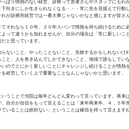
やっぱり情熱のない経営、診療って患者さんやスタッフにもわ
と下向きにしか生きられなくなる・・・常に先を見据えて行動
それが診療所経営では一番大事じゃないかなと感じますが皆さ
さてそれなら１０年、２０年スパンで情熱を持ち続けるために
によって違うかも知れませんが、自分の場合は「常に新しいこ
的だと思っています。
知らないこと、やったことないこと、失敗するかもしれないけ
ること、人を巻き込んでしかできないこと、地域で誰もしてい
いいのでとにかく新しいことにチャレンジし続けることが情熱
クを経営していく上で重要なことなんじゃないかと思います。
ということで当院は毎年どんどん変わって言っています。将来
が、自分が自信をもって言えることは「来年再来年、４，５年
けていることは絶対ない」ということは確信を持って言えます