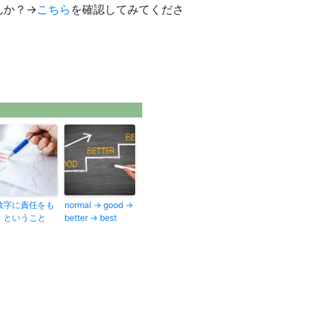
んか？→
こちら
を確認してみてくださ
数字に責任をも
normal → good →
」ということ
better → best