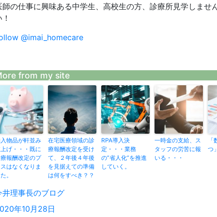
医師の仕事に興味ある中学生、高校生の方、診療所見学しませ
い！
ollow @imai_homecare
ore from my site
納入物品が軒並み
在宅医療領域の診
RPA導入決
一時金の支給、ス
「
値上げ・・・既に
療報酬改定を受け
定・・・業務
タッフの労苦に報
つ
診療報酬改定のプ
て、２年後４年後
の”省人化”を推進
いる・・・
ラスはなくなりま
を見据えての準備
していく。
した。
は何をすべき？？
投
今井理事長のブログ
稿
投
2020年10月28日
者