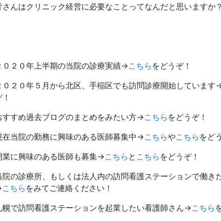
皆さんはクリニック経営に必要なことってなんだと思いますか
２０２０年上半期の当院の診療実績→
こちら
をどうぞ！
２０２０年５月から北区、手稲区でも訪問診療開始しています
ぞ！
おすすめ過去ブログのまとめをみたい方→
こちら
をどうぞ！
現在当院の勤務に興味のある医師募集中→
こちら
や
こちら
をど
開業に興味のある医師も募集→
こちら
と
こちら
をどうぞ！
当院の診療所、もしくは法人内の訪問看護ステーションで働き
→
こちら
をみてご連絡ください！
札幌で訪問看護ステーションを起業したい看護師さん→
こちら