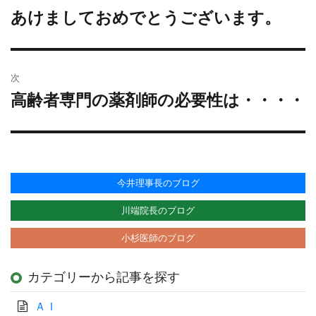
リ
あけましておめでとうございます。
過
ナ
ー
去
ビ
の
ゲ
投
ー
次
稿:
シ
高齢者専門の薬剤師の必要性は・・・・
次
ョ
の
投
ン
稿:
今井理事長のブログ
川端院長のブログ
小杉医師のブログ
カテゴリーから記事を探す
ＡＩ