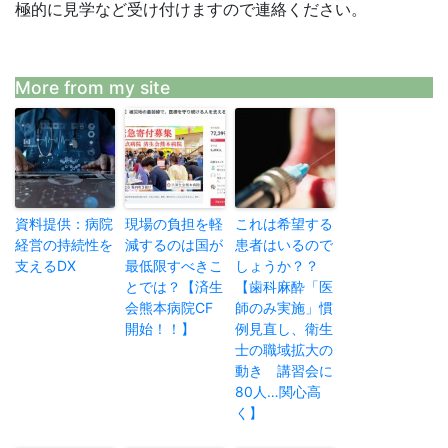
極的に見学など受け付けますので連絡ください。
More from my site
資料提供：病院
現場の負担を軽
これは希望する
経営の持続性を
減するのは国が
患者はいるので
支えるDX
最低限すべきこ
しょうか？？
とでは？【済生
【歯科麻酔「医
会熊本病院CF
師のみ実施」慣
開始！！】
例見直し、衛生
士の職域拡大の
動き 講習会に
80人…関心高
く】