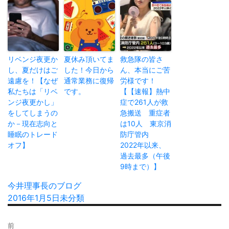
リベンジ夜更か
夏休み頂いてま
救急隊の皆さ
し、夏だけはご
した！今日から
ん、本当にご苦
遠慮を！【なぜ
通常業務に復帰
労様です！
私たちは「リベ
です。
【【速報】熱中
ンジ夜更かし」
症で261人が救
をしてしまうの
急搬送 重症者
か－現在志向と
は10人 東京消
睡眠のトレード
防庁管内
オフ】
2022年以来、
過去最多（午後
9時まで）】
投
今井理事長のブログ
稿
投
2016年1月5日
カ
未分類
者
稿
テ
投
日:
ゴ
前
稿