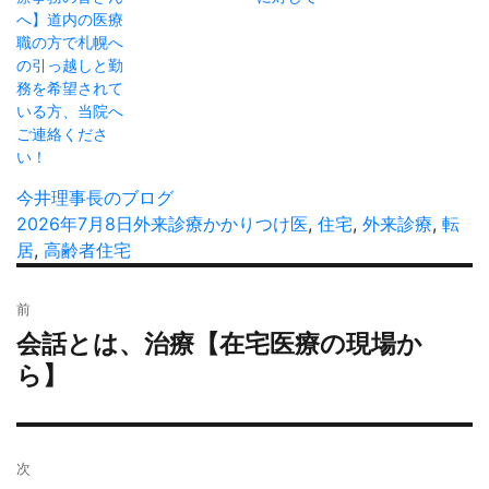
へ】道内の医療
職の方で札幌へ
の引っ越しと勤
務を希望されて
いる方、当院へ
ご連絡くださ
い！
投
今井理事長のブログ
稿
投
2026年7月8日
カ
外来診療
タ
かかりつけ医
,
住宅
,
外来診療
,
転
者
稿
居
,
高齢者住宅
テ
グ
日:
ゴ
投
リ
前
稿
ー
会話とは、治療【在宅医療の現場か
過
ナ
去
ら】
ビ
の
ゲ
投
ー
稿:
シ
次