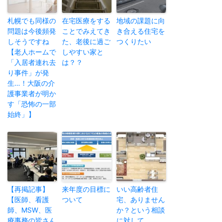
札幌でも同様の
在宅医療をする
地域の課題に向
問題は今後頻発
ことでみえてき
き合える住宅を
しそうですね
た、老後に過ご
つくりたい
【老人ホームで
しやすい家と
「入居者連れ去
は？？
り事件」が発
生…！大阪の介
護事業者が明か
す「恐怖の一部
始終」】
【再掲記事】
来年度の目標に
いい高齢者住
【医師、看護
ついて
宅、ありません
師、MSW、医
か？という相談
療事務の皆さん
に対して