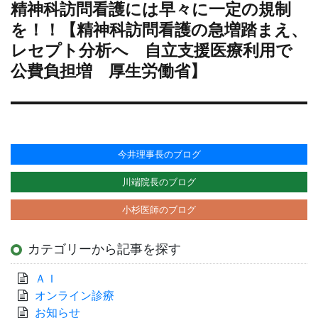
ョ
精神科訪問看護には早々に一定の規制
次
ン
の
を！！【精神科訪問看護の急増踏まえ、
投
レセプト分析へ 自立支援医療利用で
稿:
公費負担増 厚生労働省】
今井理事長のブログ
川端院長のブログ
小杉医師のブログ
カテゴリーから記事を探す
ＡＩ
オンライン診療
お知らせ