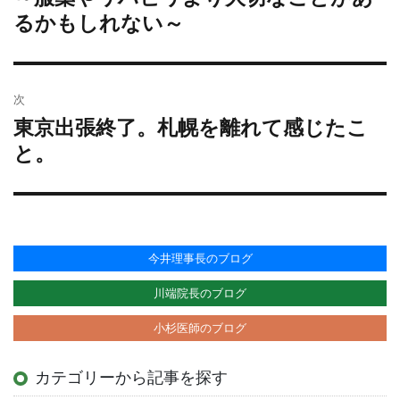
の
るかもしれない～
ゲ
投
ー
稿:
シ
ョ
次
ン
東京出張終了。札幌を離れて感じたこ
次
の
と。
投
稿:
今井理事長のブログ
川端院長のブログ
小杉医師のブログ
カテゴリーから記事を探す