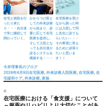
在宅と病院を行
かかりつけ医と
在宅医療を受け
ったり来た
しての外来診療
ながら困った時
り・・・自分達
から始まり、必
には入院して同
で常に継続して
要に応じて在宅
じ先生に診ても
関わっていく。
医療を提供し、
らいたい・・・
そして入院とな
その希望に答え
っても自分達が
るために頑張り
診るシステムを
たいと思いま
構築する・・・
す！！
投
今井理事長のブログ
稿
投
2026年6月9日
カ
在宅医療
,
外来診療
タ
入院医療
,
在宅医療
,
在
者
稿
宅緩和ケア
,
外来診療
テ
,
家族
グ
日:
ゴ
投
リ
前
稿
ー
在宅医療における「食支援」について
過
ナ
去
～服薬やリハビリより大切なことがあ
ビ