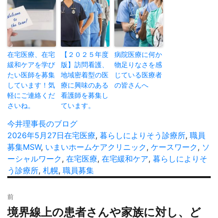
在宅医療、在宅
【２０２５年度
病院医療に何か
緩和ケアを学び
版】訪問看護、
物足りなさを感
たい医師を募集
地域密着型の医
じている医療者
しています！気
療に興味のある
の皆さんへ
軽にご連絡くだ
看護師を募集し
さいね。
ています。
投
今井理事長のブログ
稿
投
2026年5月27日
カ
在宅医療
,
暮らしによりそう診療所
,
職員
者
稿
募集
タ
MSW
,
いまいホームケアクリニック
テ
,
ケースワーク
,
ソ
日:
ーシャルワーク
グ
,
ゴ
在宅医療
,
在宅緩和ケア
,
暮らしによりそ
う診療所
,
札幌
,
職員募集
リ
ー
投
前
稿
境界線上の患者さんや家族に対し、ど
過
ナ