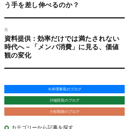
去
う手を差し伸べるのか？
ビ
の
ゲ
投
ー
稿:
シ
次
ョ
資料提供：効率だけでは満たされない
次
ン
の
時代へ－「メンパ消費」に見る、価値
投
観の変化
稿:
今井理事長のブログ
川端院長のブログ
小杉医師のブログ
カテゴリーから記事を探す