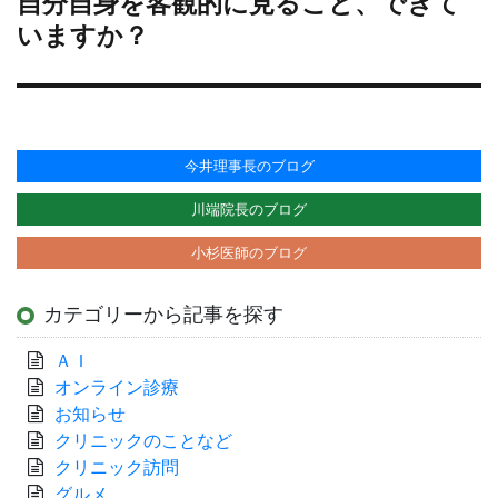
自分自身を客観的に見ること、できて
次
の
いますか？
投
稿:
今井理事長のブログ
川端院長のブログ
小杉医師のブログ
カテゴリーから記事を探す
ＡＩ
オンライン診療
お知らせ
クリニックのことなど
クリニック訪問
グルメ