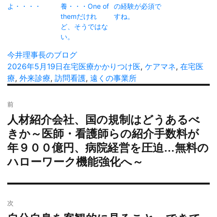
よ・・・・
養・・・One of
の経験が必須で
themだけれ
すね。
ど、そうではな
い。
投
今井理事長のブログ
稿
投
2026年5月19日
カ
在宅医療
タ
かかりつけ医
,
ケアマネ
,
在宅医
者
稿
療
,
外来診療
,
訪問看護
テ
,
遠くの事業所
グ
日:
ゴ
投
リ
前
稿
ー
人材紹介会社、国の規制はどうあるべ
過
ナ
去
きか～医師・看護師らの紹介手数料が
ビ
の
年９００億円、病院経営を圧迫…無料の
ゲ
投
ー
ハローワーク機能強化へ～
稿:
シ
ョ
ン
次