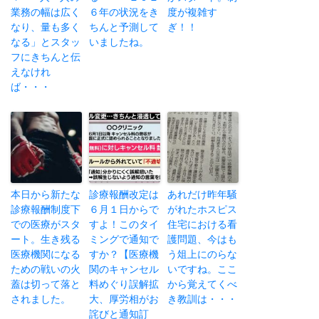
業務の幅は広く
６年の状況をき
度が複雑す
なり、量も多く
ちんと予測して
ぎ！！
なる」とスタッ
いましたね。
フにきちんと伝
えなけれ
ば・・・
本日から新たな
診療報酬改定は
あれだけ昨年騒
診療報酬制度下
６月１日からで
がれたホスピス
での医療がスタ
すよ！このタイ
住宅における看
ート。生き残る
ミングで通知で
護問題、今はも
医療機関になる
すか？【医療機
う俎上にのらな
ための戦いの火
関のキャンセル
いですね。ここ
蓋は切って落と
料めぐり誤解拡
から覚えてくべ
されました。
大、厚労相がお
き教訓は・・・
詫びと通知訂