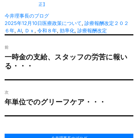
正】
投
今井理事長のブログ
稿
投
2025年12月10日
カ
医療政策について
,
診療報酬改定
タ
２０２
者
稿
６年
,
AI
,
Ｄｘ
,
令和８年
テ
,
効率化
,
診療報酬改定
グ
日:
ゴ
投
リ
前
稿
ー
一時金の支給、スタッフの労苦に報い
過
ナ
去
る・・・
ビ
の
ゲ
投
ー
稿:
シ
次
ョ
年単位でのグリーフケア・・・
次
ン
の
投
稿: