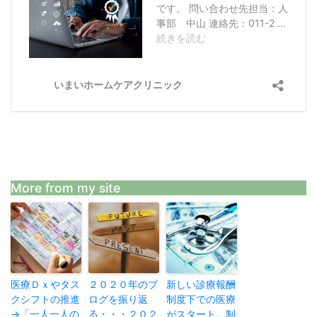
More from my site
医療Ｄｘやタス
２０２０年のブ
新しい診療報酬
クシフトの推進
ログを振り返
制度下での医療
→「一人一人の
る・・・２０２
がスタート。制