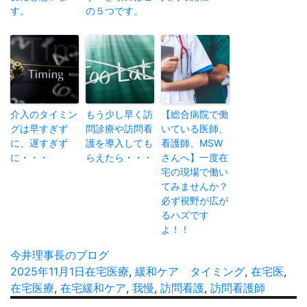
す。
の５つです。
介入のタイミン
もう少し早く訪
【総合病院で働
グは早すぎず
問診療や訪問看
いている医師、
に、遅すぎず
護を導入しても
看護師、MSW
に・・・
らえたら・・・
さんへ】一度在
宅の現場で働い
てみませんか？
必ず視野が広が
るハズです
よ！！
投
今井理事長のブログ
稿
投
2025年11月1日
カ
在宅医療
,
緩和ケア
タ
タイミング
,
在宅医
,
者
稿
在宅医療
,
在宅緩和ケア
テ
,
我慢
,
訪問看護
グ
,
訪問看護師
日:
ゴ