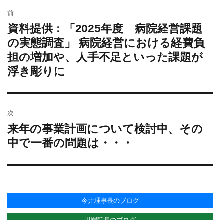
投
リ
前
稿
ー
資料提供：「2025年度 病院経営課題
過
ナ
去
の実態調査」 病院経営における経費負
ビ
の
担の増加や、人手不足といった課題が
ゲ
投
ー
浮き彫りに
稿:
シ
ョ
ン
次
来年の事業計画について検討中、その
次
の
中で一番の問題は・・・
投
稿:
今井理事長のブログ
川端院長のブログ