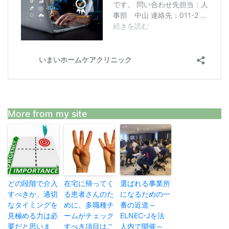
More from my site
どの段階で介入
在宅に帰ってく
選ばれる事業所
すべきか、適切
る患者さんのた
になるための一
なタイミングを
めに、多職種チ
番の近道～
見極める力は必
ームがチェック
ELNEC-Jを法
要だと思いま
すべき項目はこ
人内で開催～