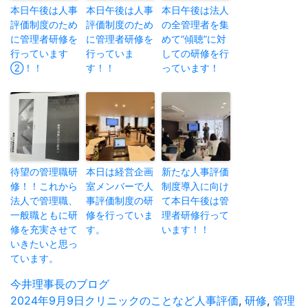
本日午後は人事
本日午後は人事
本日午後は法人
評価制度のため
評価制度のため
の全管理者を集
に管理者研修を
に管理者研修を
めて”傾聴”に対
行っています
行っていま
しての研修を行
②！！
す！！
っています！
待望の管理職研
本日は経営企画
新たな人事評価
修！！これから
室メンバーで人
制度導入に向け
法人で管理職、
事評価制度の研
て本日午後は管
一般職ともに研
修を行っていま
理者研修行って
修を充実させて
す。
います！！
いきたいと思っ
ています。
投
今井理事長のブログ
稿
投
2024年9月9日
カ
クリニックのことなど
タ
人事評価
,
研修
,
管理