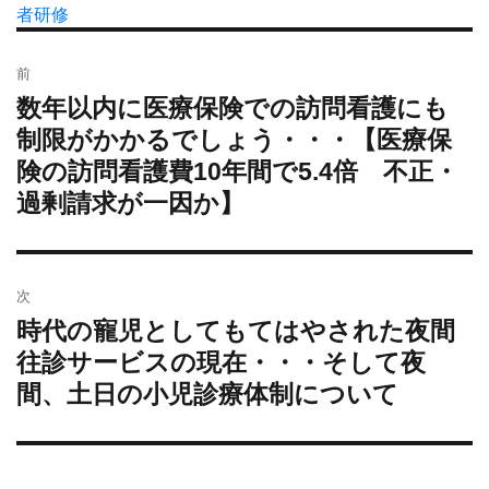
者
稿
者研修
テ
グ
日:
ゴ
投
リ
前
稿
ー
数年以内に医療保険での訪問看護にも
過
ナ
去
制限がかかるでしょう・・・【医療保
ビ
の
険の訪問看護費10年間で5.4倍 不正・
ゲ
投
ー
過剰請求が一因か】
稿:
シ
ョ
ン
次
時代の寵児としてもてはやされた夜間
次
の
往診サービスの現在・・・そして夜
投
間、土日の小児診療体制について
稿: