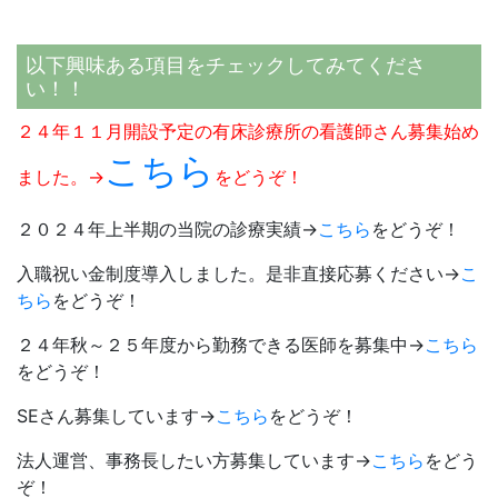
以下興味ある項目をチェックしてみてくださ
い！！
２４年１１月開設予定の有床診療所の看護師さん募集始め
こちら
ました。→
をどうぞ！
２０２４年上半期の当院の診療実績→
こちら
をどうぞ！
入職祝い金制度導入しました。是非直接応募ください→
こ
ちら
をどうぞ！
２４年秋～２５年度から勤務できる医師を募集中→
こちら
をどうぞ！
SEさん募集しています→
こちら
をどうぞ！
法人運営、事務長したい方募集しています→
こちら
をどう
ぞ！