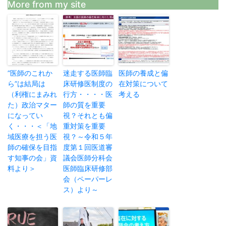
More from my site
”医師のこれか
迷走する医師臨
医師の養成と偏
ら”は結局は
床研修医制度の
在対策について
（利権にまみれ
行方・・・・医
考える
た）政治マター
師の質を重要
になってい
視？それとも偏
く・・・＜「地
重対策を重要
域医療を担う医
視？～令和５年
師の確保を目指
度第１回医道審
す知事の会」資
議会医師分科会
料より＞
医師臨床研修部
会（ペーパーレ
ス）より～