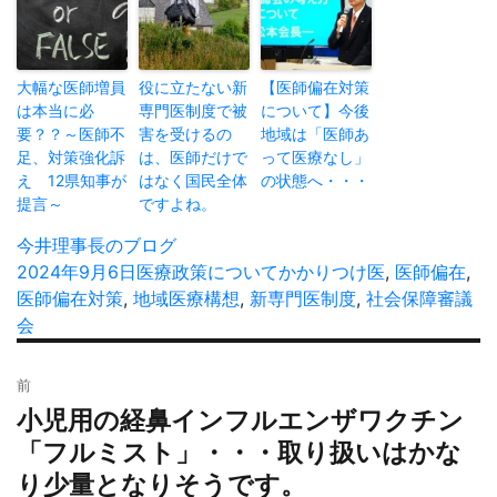
大幅な医師増員
役に立たない新
【医師偏在対策
は本当に必
専門医制度で被
について】今後
要？？～医師不
害を受けるの
地域は「医師あ
足、対策強化訴
は、医師だけで
って医療なし」
え 12県知事が
はなく国民全体
の状態へ・・・
提言～
ですよね。
投
今井理事長のブログ
稿
投
2024年9月6日
カ
医療政策について
タ
かかりつけ医
,
医師偏在
,
者
稿
医師偏在対策
,
地域医療構想
テ
,
新専門医制度
グ
,
社会保障審議
日:
会
ゴ
リ
投
ー
前
稿
小児用の経鼻インフルエンザワクチン
過
ナ
去
「フルミスト」・・・取り扱いはかな
ビ
の
り少量となりそうです。
ゲ