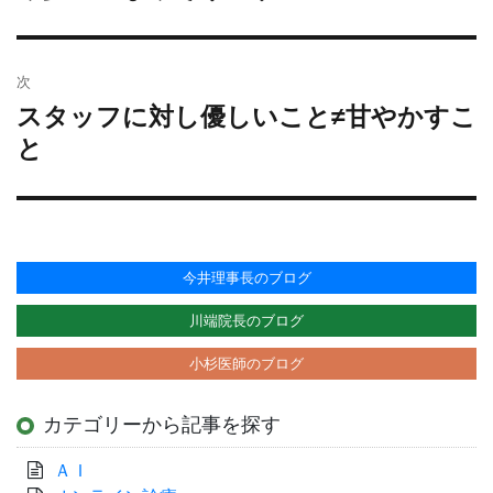
投
ー
稿:
シ
ョ
次
ン
スタッフに対し優しいこと≠甘やかすこ
次
の
と
投
稿:
今井理事長のブログ
川端院長のブログ
小杉医師のブログ
カテゴリーから記事を探す
ＡＩ