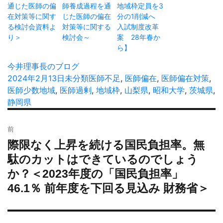
通じた医師の偏
師養成過程を通
地域枠定員を3
在対策等に関す
じた医師の偏在
分の1削減へ
る検討会資料よ
対策等に関する
入試制度改革
り＞
検討会～
案 28年春か
ら】
投
今井理事長のブログ
稿
投
2024年2月13日
カ
未分類
タ
医師不足
,
医師偏在
,
医師偏在対策
,
者
稿
医師少数地域
,
医師過剰
テ
グ
,
地域枠
,
山梨県
,
昭和大学
,
茨城県
,
日:
静岡県
ゴ
リ
投
ー
前
稿
際限なく上昇を続ける国民負担率。無
過
ナ
去
駄のカットはできているのでしょう
ビ
の
か？＜2023年度の「国民負担率」
ゲ
投
ー
46.1％ 前年度を下回る見込み 財務省＞
稿:
シ
ョ