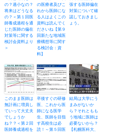
の？過小なの？
の医療者及びこ
張する医師偏在
将来はどうなる
れから医師にな
対策について確
の？＜第１回医
る人はよくこの
認しておきまし
師養成過程を通
資料は読んでく
ょう。
じた医師の偏在
ださいね【第９
対策等に関する
回新たな地域医
検討会資料より
療構想等に関す
＞
る検討会：資
料】
このまま医師は
卒後すぐの研修
結局は大学にう
無計画に増員し
医、これから医
まみがないか
ていって大丈夫
師になる医学
ら？それともも
でしょうか
生、医師を目指
う地域に医師は
ね？？＜第２回
す高校生は必
必要ないから？
医師養成過程を
読！～第５回医
【札幌医科大、