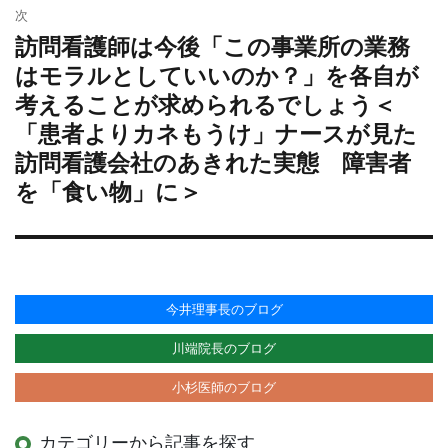
ン
次
訪問看護師は今後「この事業所の業務
次
の
はモラルとしていいのか？」を各自が
投
考えることが求められるでしょう＜
稿:
「患者よりカネもうけ」ナースが見た
訪問看護会社のあきれた実態 障害者
を「食い物」に＞
今井理事長のブログ
川端院長のブログ
小杉医師のブログ
カテゴリーから記事を探す