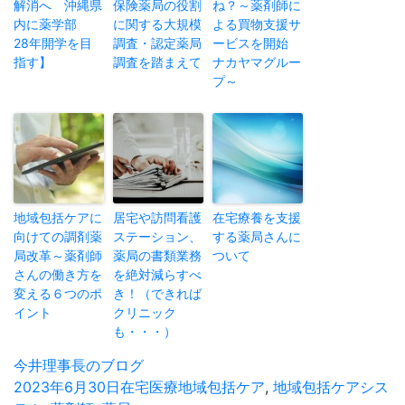
解消へ 沖縄県
保険薬局の役割
ね？～薬剤師に
内に薬学部
に関する大規模
よる買物支援サ
28年開学を目
調査・認定薬局
ービスを開始
指す】
調査を踏まえて
ナカヤマグルー
プ～
地域包括ケアに
居宅や訪問看護
在宅療養を支援
向けての調剤薬
ステーション、
する薬局さんに
局改革～薬剤師
薬局の書類業務
ついて
さんの働き方を
を絶対減らすべ
変える６つのポ
き！（できれば
イント
クリニック
も・・・）
投
今井理事長のブログ
稿
投
2023年6月30日
カ
在宅医療
タ
地域包括ケア
,
地域包括ケアシス