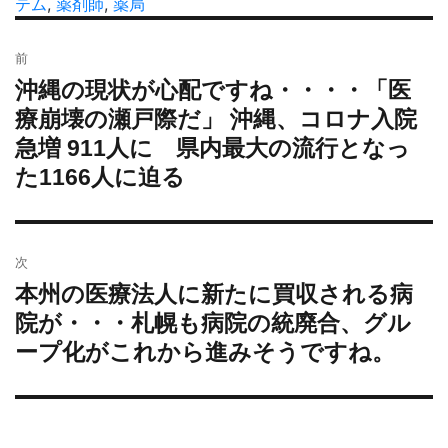
者
稿
テム
,
薬剤師
,
薬局
テ
グ
日:
ゴ
投
リ
前
稿
ー
沖縄の現状が心配ですね・・・・「医
過
ナ
去
療崩壊の瀬戸際だ」 沖縄、コロナ入院
ビ
の
急増 911人に 県内最大の流行となっ
ゲ
投
ー
た1166人に迫る
稿:
シ
ョ
ン
次
本州の医療法人に新たに買収される病
次
の
院が・・・札幌も病院の統廃合、グル
投
ープ化がこれから進みそうですね。
稿: