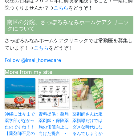
現在の目標は２０２４年に病院を開設すること！一緒に病
院つくりませんか？→
こちら
をどうぞ！
南区の分院、さっぽろみなみホームケアクリニッ
クについて
さっぽろみなみホームケアクリニックでは常勤医を募集し
ています！→
こちら
をどうぞ！
Follow @imai_homecare
More from my site
沖縄には今まで
資料提供：薬局
薬剤師さんは服
薬学部がなかっ
薬剤師・保険薬
薬指導だけでは
たのですね！！
局の価値向上に
ダメな時代にな
【薬剤師不足の
向けた提言 -
るんでしょうか