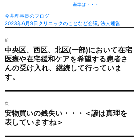
基準は・・・
投
今井理事長のブログ
稿
投
2023年6月9日
カ
クリニックのことなど
タ
会議
,
法人運営
者
稿
テ
グ
投
日:
ゴ
前
稿
リ
中央区、西区、北区(一部)において在宅
過
ナ
ー
去
医療や在宅緩和ケアを希望する患者さ
ビ
の
んの受け入れ、継続して行っていま
ゲ
投
ー
す。
稿:
シ
ョ
ン
次
安物買いの銭失い・・・＜諺は真理を
次
の
表していますね＞
投
稿: