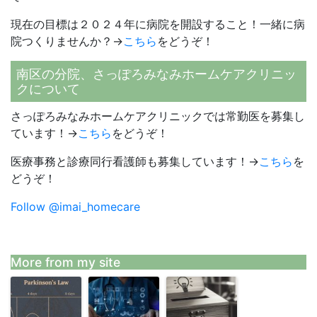
現在の目標は２０２４年に病院を開設すること！一緒に病
院つくりませんか？→
こちら
をどうぞ！
南区の分院、さっぽろみなみホームケアクリニッ
クについて
さっぽろみなみホームケアクリニックでは常勤医を募集し
ています！→
こちら
をどうぞ！
医療事務と診療同行看護師も募集しています！→
こちら
を
どうぞ！
Follow @imai_homecare
More from my site