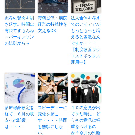
思考の贅肉を削
資料提供：病院
法人全体を考え
ぎ落す。時間は
経営の持続性を
てのアイデアが
有限ですもんね
支えるDX
もっともっと増
～パーキンソン
えると素敵なん
の法則から～
ですが・・・
【制度改善リク
エストボックス
運用中】
診療報酬改定を
スピーディーに
１０の意見が出
経て、６月の収
変化を起こ
てきた時に、ど
支への影響
す・・・・時間
うその意見に軽
は・・・
を無駄にしな
重をつけるの
い。
か？今井の判断