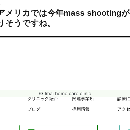
次
ョ
アメリカでは今年mass shooti
次
ン
の
りそうですね。
投
:
© Imai home care clinic
クリニック紹介
関連事業所
診療
ブログ
採用情報
アク