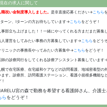
現在の求人に関して
入職祝い金制度導入しました。
是非直接応募ください→
こちら
Uターン、Iターンの方お待ちしています→
こちら
をどうぞ！
人事部立ち上げました！！一緒にやってくれる方まだまだ募集
法人運営をしてみたい事務の方募集しています→
こちら
をどう
クリニックの事務長やってみたい方募集中→
こちら
をどうぞ！
医師の診療同行をしてくれる診療アシスタント募集しています
札幌で在宅医療、在宅緩和ケアなどの訪問看護、地域密着型の
います。診療所、訪問看護ステーション、看護小規模多機能な
ぞ！
HARELU宮の森で勤務を希望する看護師さん、介護
ちら
をどうぞ！