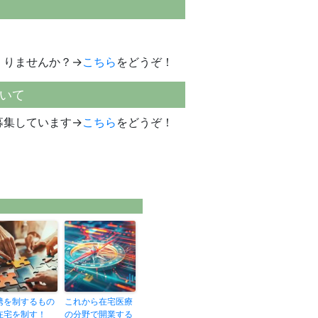
くりませんか？→
こちら
をどうぞ！
いて
募集しています→
こちら
をどうぞ！
携を制するもの
これから在宅医療
在宅を制す！
の分野で開業する