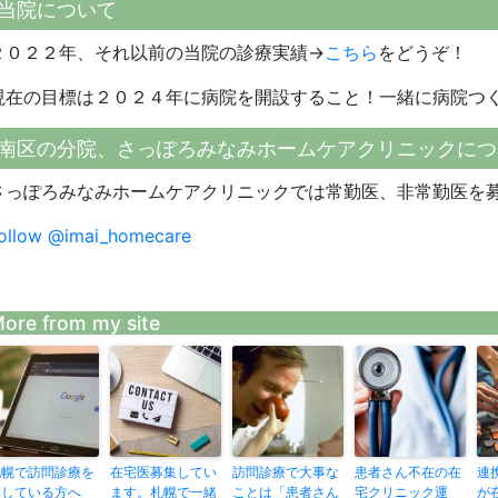
当院について
２０２２年、それ以前の当院の診療実績→
こちら
をどうぞ！
現在の目標は２０２４年に病院を開設すること！一緒に病院つ
南区の分院、さっぽろみなみホームケアクリニックにつ
さっぽろみなみホームケアクリニックでは常勤医、非常勤医を
ollow @imai_homecare
ore from my site
札幌で訪問診療を
在宅医募集してい
訪問診療で大事な
患者さん不在の在
連
探している方へ
ます。札幌で一緒
ことは「患者さん
宅クリニック運
が