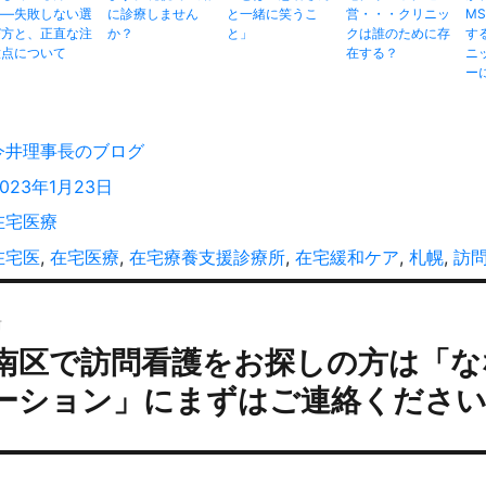
——失敗しない選
に診療しません
と一緒に笑うこ
営・・・クリニッ
M
び方と、正直な注
か？
と」
クは誰のために存
す
意点について
在する？
ニ
ー
投
今井理事長のブログ
稿
投
2023年1月23日
者
稿
カ
在宅医療
:
テ
タ
在宅医
,
在宅医療
,
在宅療養支援診療所
,
在宅緩和ケア
,
札幌
,
訪
ゴ
グ
投
リ
ー
前
稿
南区で訪問看護をお探しの方は「な
過
ナ
去
ビ
ーション」にまずはご連絡くださ
の
ゲ
投
ー
:
シ