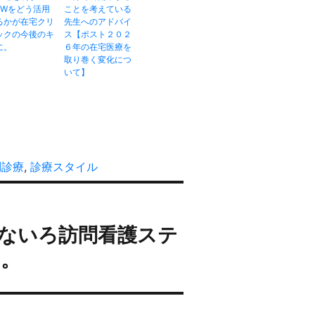
SWをどう活用
ことを考えている
るかが在宅クリ
先生へのアドバイ
ックの今後のキ
ス【ポスト２０２
に。
６年の在宅医療を
取り巻く変化につ
いて】
問診療
,
診療スタイル
ないろ訪問看護ステ
い。