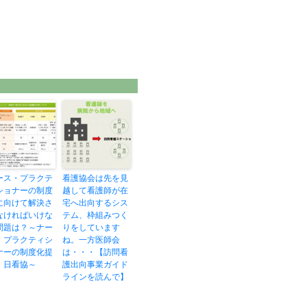
ース・プラクテ
看護協会は先を見
ショナーの制度
越して看護師が在
に向けて解決さ
宅へ出向するシス
なければいけな
テム、枠組みつく
問題は？～ナー
りをしています
・プラクティシ
ね。一方医師会
ナーの制度化提
は・・・【訪問看
、日看協～
護出向事業ガイド
ラインを読んで】