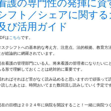
看護の専門性の発揮に資
シフト／シェアに関する
及び活用ガイド
PDFは
こちら
です。
タスクシフトへの基本的な考え方、注意点、法的根拠、教育方
とが総論的に網羅されています。
現在看護の管理部門にいる人、将来看護の管理者になりたいに
ちる形で理解しておくことは絶対的に重要です。
慣れればそれほど苦がなく読み込めると思いますので頑張って
一読したあとは、時間おいてまた数回流し読みしていく予定で
現在の目標は２０２４年に病院を開設すること！一緒に病院つ