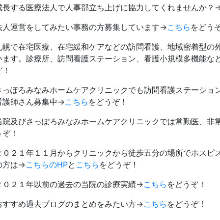
成長する医療法人で人事部立ち上げに協力してくれませんか？
法人運営をしてみたい事務の方募集しています→
こちら
をどう
札幌で在宅医療、在宅緩和ケアなどの訪問看護、地域密着型の
います。診療所、訪問看護ステーション、看護小規模多機能な
ぞ！
さっぽろみなみホームケアクリニックでも訪問看護ステーショ
看護師さん募集中→
こちら
をどうぞ！
当院及びさっぽろみなみホームケアクリニックでは常勤医、非
うぞ！
２０２１年１１月からクリニックから徒歩五分の場所でホスピ
の方は→
こちらのHP
と
こちら
をどうぞ！
２０２１年以前の過去の当院の診療実績→
こちら
をどうぞ！
おすすめ過去ブログのまとめをみたい方→
こちら
をどうぞ！