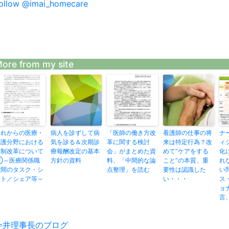
ollow @imai_homecare
ore from my site
これからの医療・
病人を診ずして病
「医師の働き方改
看護師の仕事の将
ナ
介護分野における
気を診る＆次期診
革に関する検討
来は特定行為？改
ィ
規制改革について
療報酬改定の基本
会」がまとめた資
めて”ケアをする
化
③～医療関係職
方針の資料
料、「中間的な論
こと”の本質、重
れ
種間のタスク・シ
点整理」を読む
要性は認識した
い
フト／シェア等～
い・・・
ス
ョ
言
投
今井理事長のブログ