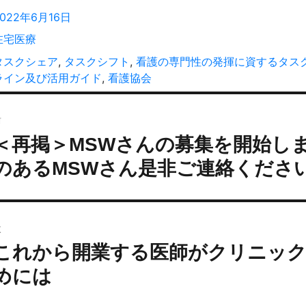
稿
投
2022年6月16日
者
稿
カ
在宅医療
:
テ
タ
タスクシェア
,
タスクシフト
,
看護の専門性の発揮に資するタス
ゴ
グ
ライン及び活用ガイド
,
看護協会
リ
投
ー
前
稿
＜再掲＞MSWさんの募集を開始し
過
ナ
去
ビ
のあるMSWさん是非ご連絡くださ
の
ゲ
投
ー
:
シ
次
ョ
これから開業する医師がクリニッ
次
ン
の
めには
投
: