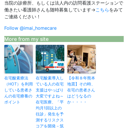
当院の診療所、もしくは法人内の訪問看護ステーションで
働きたい看護師さんも随時募集しています→
こちら
をみて
ご連絡ください！
Follow @imai_homecare
More from my site
在宅酸素療法
在宅酸素導入し
【令和８年熊本
（HOT）を利用
ている人の在宅
地震】その時、
している患者さ
支援はやっぱり
在宅の患者さん
んの在宅療養の
大変ですよね～
はどうなるの
ポイント
在宅医療、「平
か・・・・
均月1回以上の
往診」発生を予
測するリスクス
コアを開発－筑