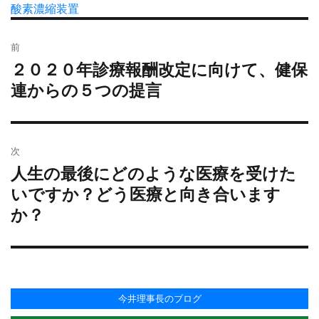
者
稿
酸素濃縮装置
テ
グ
日:
ゴ
投
リ
前
稿
ー
２０２０年診療報酬改定に向けて、健保
過
ナ
去
連からの５つの提言
ビ
の
ゲ
投
ー
稿:
シ
次
ョ
人生の最後にどのような医療を受けた
次
ン
の
いですか？どう医療と向き合います
投
か？
稿:
今井理事長のブログ