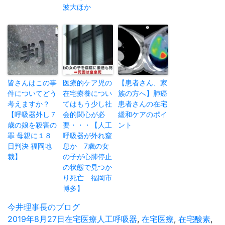
波大ほか
皆さんはこの事
医療的ケア児の
【患者さん、家
件についてどう
在宅療養につい
族の方へ】肺癌
考えますか？
てはもう少し社
患者さんの在宅
【呼吸器外し７
会的関心が必
緩和ケアのポイ
歳の娘を殺害の
要・・・【人工
ント
罪 母親に１８
呼吸器が外れ窒
日判決 福岡地
息か 7歳の女
裁】
の子が心肺停止
の状態で見つか
り死亡 福岡市
博多】
投
今井理事長のブログ
稿
投
2019年8月27日
カ
在宅医療
タ
人工呼吸器
,
在宅医療
,
在宅酸素
,