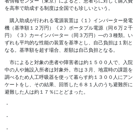
者情報センター（東京）によると、患者らに対して購入費
を高率で助成する制度は全国でも珍しいという。
購入助成が行われる電源装置は《１》インバーター発電
機（基準額１２万円）《２》ポータブル電源（同６万２千
円）《３》カーインバーター（同３万円）―の３種類。い
ずれも平均的な性能の装置を基準とし、自己負担は１割と
なる。基準額を超す場合、差額は自己負担となる。
市によると対象の患者や障害者は約１５００人で、入院
中の人や施設入所者は対象外。市は３月、地震時の課題を
調べるため人工呼吸器を使って暮らす約１３００人にアン
ケートをし、その結果、回答した６８１人のうち避難所に
避難した人は約１７％にとどまった。
・
・
・