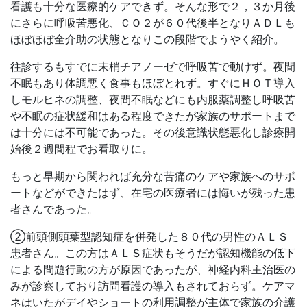
看護も十分な医療的ケアできず。そんな形で２，３か月後
にさらに呼吸苦悪化、ＣＯ２が６０代後半となりＡＤＬも
ほぼほぼ全介助の状態となりこの段階でようやく紹介。
往診するもすでに末梢チアノーゼで呼吸苦で動けず。夜間
不眠もあり体調悪く食事もほぼとれず。すぐにＨＯＴ導入
しモルヒネの調整、夜間不眠などにも内服薬調整し呼吸苦
や不眠の症状緩和はある程度できたが家族のサポートまで
は十分には不可能であった。その後意識状態悪化し診療開
始後２週間程でお看取りに。
もっと早期から関われば充分な苦痛のケアや家族へのサポ
ートなどができたはず、在宅の医療者には悔いが残った患
者さんであった。
②前頭側頭葉型認知症を併発した８０代の男性のＡＬＳ
患者さん。この方はＡＬＳ症状もそうだが認知機能の低下
による問題行動の方が原因であったが、神経内科主治医の
みが診察しており訪問看護の導入もされておらず。ケアマ
ネはいたがデイやショートの利用調整が主体で家族の介護