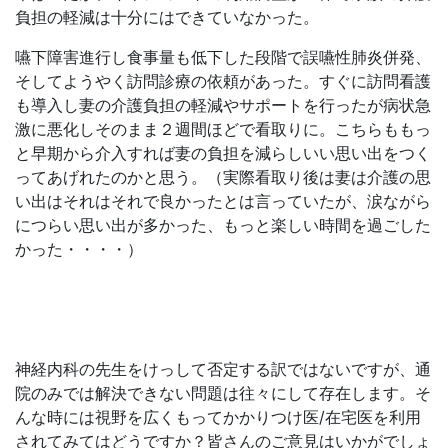
負担の軽減は十分にはできていなかった。
嚥下障害進行し食事量も低下した段階で誤嚥性肺炎併発、
そしてようやく訪問診療の依頼があった。すぐに訪問看護
も導入し妻の介護負担の軽減やサポートを行ったが病状急
激に悪化しそのまま２週間ほどで看取りに。こちらももっ
と早期から介入すれば妻の負担を減らしいい思い出をつく
ってあげれたのかと思う。（実際看取り後は妻は介護の思
い出はそれはそれで良かったとは言っていたが、涙ながら
につらい思い出が多かった、もっと楽しい時間を過ごした
かった・・・・）
神経内科の先生をけっして否定する訳ではないですが、通
院のみでは解決できない問題は往々にして存在します。そ
んな時には視野を広くもってかかりつけ医/在宅医を利用
されてみてはどうですか？皆さんのご意見はいかがでしょ