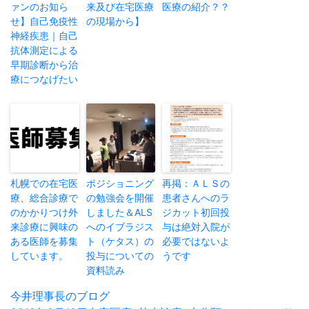
ァンのお知ら
来及び在宅医療
医療の紹介？？
せ】自己免疫性
の現場から】
神経疾患｜自己
抗体測定による
早期診断から治
療につなげたい
札幌での在宅医
ポジショニング
再掲：ＡＬＳの
療、総合診療で
の勉強会を開催
患者さんへのラ
のかかりつけ外
しました＆ALS
ジカット初回投
来診療に興味の
へのイブラジス
与は絶対入院が
ある医師を募集
ト（ケタス）の
必要ではないよ
しています。
投与についての
うです
資料読み
投
今井理事長のブログ