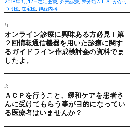
稿
投
2018年3月12日
カ
在宅医療
,
外来診療
,
未分類
タ
ＡＬＳ
,
かかり
者
稿
つけ医
,
在宅医
,
テ
神経内科
グ
日:
ゴ
投
リ
前
稿
ー
オンライン診療に興味ある方必見！第
過
ナ
去
２回情報通信機器を用いた診療に関す
ビ
の
るガイドライン作成検討会の資料でま
ゲ
投
ー
したよ。
稿:
シ
ョ
ン
次
ＡＣＰを行うこと、緩和ケアを患者さ
次
の
んに受けてもらう事が目的になってい
投
る医療者はいませんか？
稿: