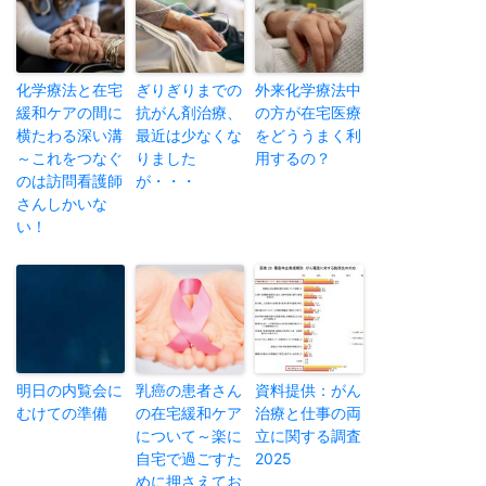
化学療法と在宅
ぎりぎりまでの
外来化学療法中
緩和ケアの間に
抗がん剤治療、
の方が在宅医療
横たわる深い溝
最近は少なくな
をどううまく利
～これをつなぐ
りました
用するの？
のは訪問看護師
が・・・
さんしかいな
い！
明日の内覧会に
乳癌の患者さん
資料提供：がん
むけての準備
の在宅緩和ケア
治療と仕事の両
について～楽に
立に関する調査
自宅で過ごすた
2025
めに押さえてお