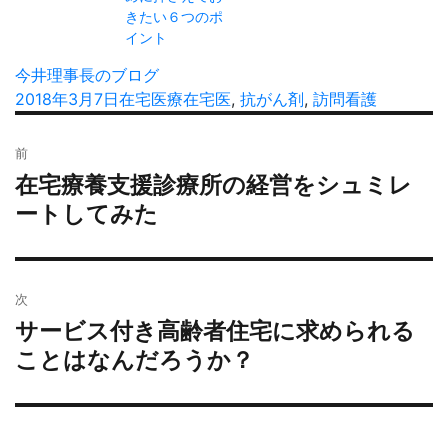
きたい６つのポ
イント
投
今井理事長のブログ
稿
投
2018年3月7日
カ
在宅医療
タ
在宅医
,
抗がん剤
,
訪問看護
者
稿
テ
グ
投
日:
ゴ
前
稿
リ
在宅療養支援診療所の経営をシュミレ
過
ナ
ー
去
ートしてみた
ビ
の
ゲ
投
ー
稿:
シ
次
ョ
サービス付き高齢者住宅に求められる
次
ン
の
ことはなんだろうか？
投
稿: