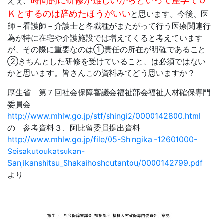
時間的に研修が難しいからといって座学でＯ
えぇ、
Ｋとするのは辞めたほうがいい
と思います。今後、医
師－看護師－介護士と各職種がまたがって行う医療関連行
為が特に在宅や介護施設では増えてくると考えています
が、その際に重要なのは①責任の所在が明確であること
②きちんとした研修を受けていること、は必須ではない
かと思います。皆さんこの資料みてどう思いますか？
厚生省 第７回社会保障審議会福祉部会福祉人材確保専門
委員会
http://www.mhlw.go.jp/stf/shingi2/0000142800.html
の 参考資料３、阿比留委員提出資料
http://www.mhlw.go.jp/file/05-Shingikai-12601000-
Seisakutoukatsukan-
Sanjikanshitsu_Shakaihoshoutantou/0000142799.pdf
より