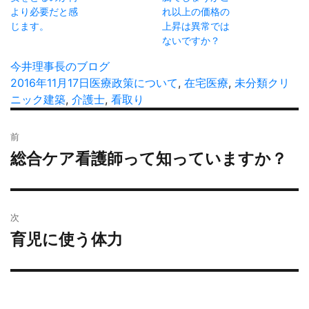
より必要だと感
れ以上の価格の
じます。
上昇は異常では
ないですか？
投
今井理事長のブログ
稿
投
2016年11月17日
カ
医療政策について
,
在宅医療
,
未分類
タ
クリ
者
稿
ニック建築
,
介護士
テ
,
看取り
グ
日:
ゴ
投
リ
前
稿
ー
総合ケア看護師って知っていますか？
過
ナ
去
ビ
の
ゲ
投
ー
次
稿:
シ
育児に使う体力
次
ョ
の
投
ン
稿: