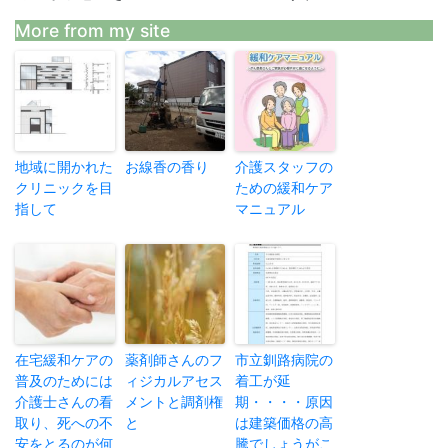
More from my site
地域に開かれた
お線香の香り
介護スタッフの
クリニックを目
ための緩和ケア
指して
マニュアル
在宅緩和ケアの
薬剤師さんのフ
市立釧路病院の
普及のためには
ィジカルアセス
着工が延
介護士さんの看
メントと調剤権
期・・・・原因
取り、死への不
と
は建築価格の高
安をとるのが何
騰でしょうがこ