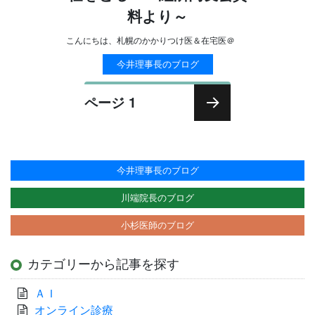
料より～
こんにちは、札幌のかかりつけ医＆在宅医＠
今井理事長のブログ
投
ページ
1
稿
次の
ナ
ペー
ビ
ジ
ゲ
今井理事長のブログ
ー
川端院長のブログ
シ
小杉医師のブログ
ョ
ン
カテゴリーから記事を探す
ＡＩ
オンライン診療