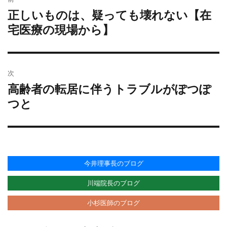
稿
ー
正しいものは、疑っても壊れない【在
過
ナ
去
宅医療の現場から】
ビ
の
ゲ
投
ー
稿:
シ
次
ョ
高齢者の転居に伴うトラブルがぽつぽ
次
ン
の
つと
投
稿:
今井理事長のブログ
川端院長のブログ
小杉医師のブログ