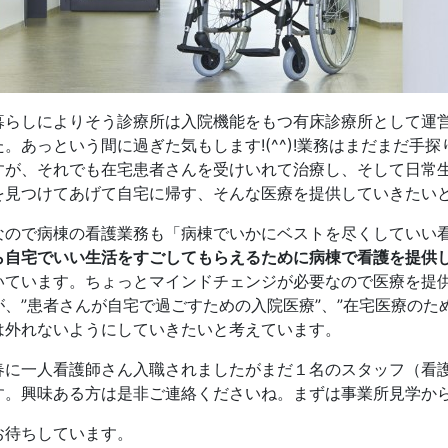
暮らしによりそう診療所は入院機能をもつ有床診療所として運
た。あっという間に過ぎた気もします!(^^)!業務はまだまだ手
すが、それでも在宅患者さんを受けいれて治療し、そして日常
を見つけてあげて自宅に帰す、そんな医療を提供していきたい
なので病棟の看護業務も「病棟でいかにベストを尽くしていい
ら自宅でいい生活をすごしてもらえるために病棟で看護を提供
いています。ちょっとマインドチェンジが必要なので医療を提
が、”患者さんが自宅で過ごすための入院医療”、”在宅医療のた
は外れないようにしていきたいと考えています。
春に一人看護師さん入職されましたがまだ１名のスタッフ（看
す。興味ある方は是非ご連絡くださいね。まずは事業所見学か
お待ちしています。