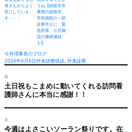
者さんからよく
うね【財政非常
耳にしていま
事態の碧南市、
す・・・
市民病院の一部
診療中止に 緊
急対策、公共施
設の修繕凍結
も】
投
今井理事長のブログ
稿
投
2026年6月8日
カ
外来診療
タ
休診
,
外来診療
者
稿
テ
グ
投
日:
ゴ
前
稿
リ
土日祝もこまめに動いてくれる訪問看
過
ナ
ー
去
護師さんに本当に感謝！！
ビ
の
ゲ
投
ー
稿:
シ
次
ョ
今週はよさこいソーラン祭りです。在
次