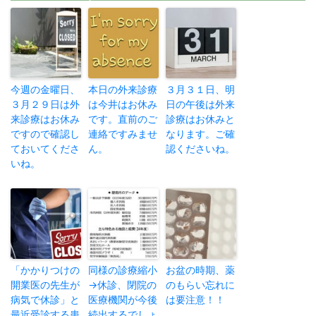
今週の金曜日、
本日の外来診療
３月３１日、明
３月２９日は外
は今井はお休み
日の午後は外来
来診療はお休み
です。直前のご
診療はお休みと
ですので確認し
連絡ですみませ
なります。ご確
ておいてくださ
ん。
認くださいね。
いね。
「かかりつけの
同様の診療縮小
お盆の時期、薬
開業医の先生が
→休診、閉院の
のもらい忘れに
病気で休診」と
医療機関が今後
は要注意！！
最近受診する患
続出するでしょ