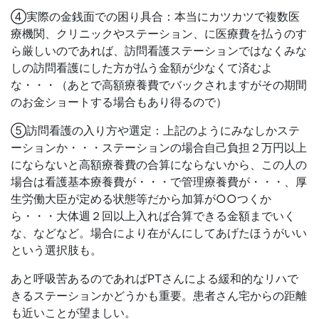
④実際の金銭面での困り具合：本当にカツカツで複数医
療機関、クリニックやステーション、に医療費を払うのす
ら厳しいのであれば、訪問看護ステーションではなくみな
しの訪問看護にした方が払う金額が少なくて済むよ
な・・・（あとで高額療養費でバックされますがその期間
のお金ショートする場合もあり得るので）
⑤訪問看護の入り方や選定：上記のようにみなしかステ
ーションか・・・ステーションの場合自己負担２万円以上
にならないと高額療養費の合算にならないから、この人の
場合は看護基本療養費が・・・で管理療養費が・・・、厚
生労働大臣が定める状態等だから加算が○○つくか
ら・・・大体週２回以上入れば合算できる金額までいく
な、などなど。場合により在がんにしてあげたほうがいい
という選択肢も。
あと呼吸苦あるのであればPTさんによる緩和的なリハで
きるステーションかどうかも重要。患者さん宅からの距離
も近いことが望ましい。