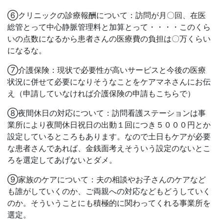
⑥クリニックの診療報酬について：訪問が月〇回、在医
総管とって中心静脈管理料と加算とって・・・・このくら
いの点数になるから患者さんの医療費の負担は〇万くらい
になるな。
⑦介護保険：現状で必要性が高いサービスと今後の医療
状況に併せて必要になりそうなことをケアマネさんにお伝
え（申請していなければ介護保険の申請もこちらで）
⑧夜間休日の対応について：訪問看護ステーションは事
業所により夜間休日祝日の出動１回につき５０００円とか
設定しているところもあります。なので土日もケアが必要
な患者さんであれば、金銭面考えそういう設定のないとこ
ろを選定してあげないとダメ。
⑨家族のケアについて：夫の相談やお子さんのケアなど
も誰がしていくのか、ご両親への対応などもどうしていく
のか。そういうことにも積極的に関わってくれる事業所を
選定。