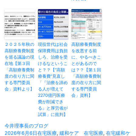
２０２５年秋の
現役世代は社会
高額療養費制度
高額療養費制度
保障費用は負担
を改悪する前
を巡る議論の現
しろ、治療を受
に、やるべきこ
在地【第３回
けるなというこ
とがあるので
「高額療養費制
と？？【“高額
は？？【第１回
度の在り方に関
療養費”見直し
「高額療養費制
する専門委員
「『治療を諦め
度の在り方に関
会」資料より】
る人が増えて
する専門委員
2270億円医療
会」資料】
費が削減でき
る』と厚労省が
試算」に批判】
投
今井理事長のブログ
稿
投
2026年6月6日
カ
在宅医療
,
緩和ケア
タ
在宅医療
,
在宅緩和ケ