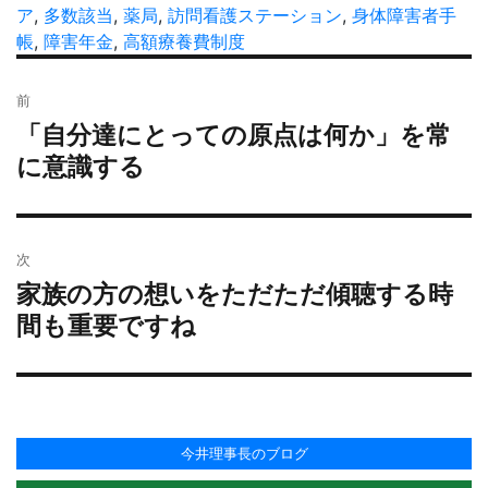
者
稿
ア
,
多数該当
,
薬局
テ
,
訪問看護ステーション
グ
,
身体障害者手
日:
帳
,
障害年金
,
高額療養費制度
ゴ
リ
投
ー
前
稿
「自分達にとっての原点は何か」を常
過
ナ
去
に意識する
ビ
の
ゲ
投
ー
稿:
シ
次
ョ
家族の方の想いをただただ傾聴する時
次
ン
の
間も重要ですね
投
稿:
今井理事長のブログ