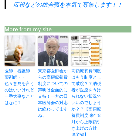
広報などの総合職を本気で募集します！！
More from my site
医師、看護師、
東京都医師会か
高額療養費制度
薬剤師・・・
らの高額療養費
はもう制度とし
色々意見を言う
制度についての
て破綻？？納税
のはいいけれど
声明は全面的に
者が医療をうけ
一番大事なこと
支持！一方の日
られない状況で
はなに？
本医師会の対応
いいのでしょう
は終わってます
か？？【高額療
ね。
養費制度 来年8
月から上限額引
き上げの方針
厚労省】