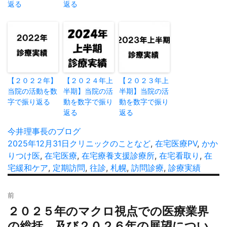
返る
返る
【２０２２年】
【２０２４年上
【２０２３年上
当院の活動を数
半期】当院の活
半期】当院の活
字で振り返る
動を数字で振り
動を数字で振り
返る
返る
投
今井理事長のブログ
稿
投
2025年12月31日
カ
クリニックのことなど
,
在宅医療
タ
PV
,
かか
者
稿
りつけ医
,
在宅医療
テ
,
在宅療養支援診療所
,
在宅看取り
グ
,
在
日:
宅緩和ケア
,
定期訪問
ゴ
,
往診
,
札幌
,
訪問診療
,
診療実績
リ
投
ー
前
稿
２０２５年のマクロ視点での医療業界
過
ナ
去
の総括、及び２０２６年の展望につい
ビ