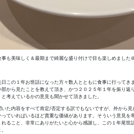
食事も美味しく＆最期まで綺麗な盛り付けで目も楽しめました
先日この１年お世話になった方々数人とともに食事に行ってき
外部から見たことを教えて頂き、かつ２０２５年１年を振り返
くと考えているかの意見も聞かせて頂きました。
聞いた内容をすべて肯定/否定する訳でもないですが、外から見
かっていればいるほど貴重な価値があります。そういう意見を
くれること、非常にありがたいと心から感謝し、この１年尾世
よ。