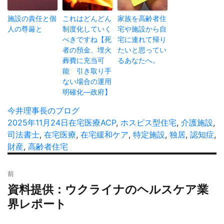
施設の責任と個
これはどんどん
家族を高齢者住
人の尊厳と
制度化していく
宅や施設から自
べきですね【死
宅に連れて帰り
者の預金、埋火
たいと思ってい
葬費に充当可
るあなたへ。
能 引き取り手
ない場合の運用
明確化―政府】
投
今井理事長のブログ
稿
投
2025年11月24日
カ
在宅医療
タ
ACP
,
ホスピス型住宅
,
介護施設
,
者
稿
司法書士
,
在宅医療
テ
,
在宅緩和ケア
グ
,
特定施設
,
独居
,
認知症
,
日:
財産
,
高齢者住宅
ゴ
リ
投
ー
前
稿
資料提供：ウクライナのヘルスケア業
過
ナ
去
界レポート
ビ
の
ゲ