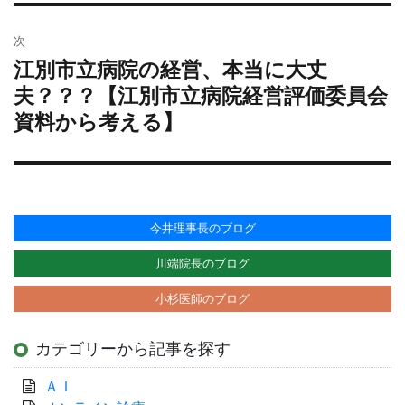
投
ー
稿:
シ
次
ョ
江別市立病院の経営、本当に大丈
次
ン
の
夫？？？【江別市立病院経営評価委員会
投
資料から考える】
稿:
今井理事長のブログ
川端院長のブログ
小杉医師のブログ
カテゴリーから記事を探す
ＡＩ