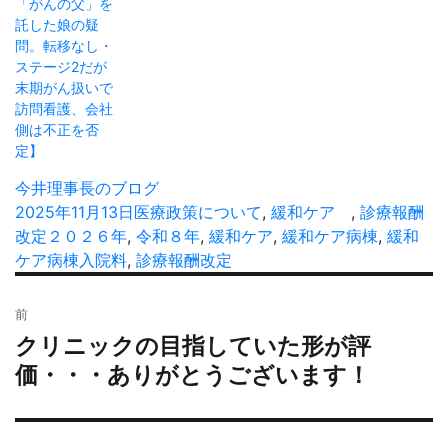
「がんの父」を
託した娘の疑
問。転移なし・
ステージ2だが
末期がん扱いで
訪問看護、会社
側は不正を否
定】
投
今井理事長のブログ
稿
投
2025年11月13日
カ
医療政策について
,
緩和ケア
,
診療報酬
者
稿
改定
タ
２０２６年
,
テ
令和８年
,
緩和ケア
,
緩和ケア病棟
,
緩和
日:
ケア病棟入院料
グ
,
ゴ
診療報酬改定
リ
投
ー
前
稿
クリニックの目指していた形が評
過
ナ
去
価・・・ありがとうございます！
ビ
の
ゲ
投
ー
稿: