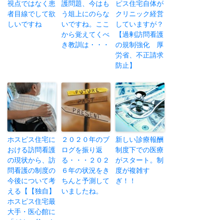
視点ではなく患
護問題、今はも
ピス住宅自体が
者目線でして欲
う俎上にのらな
クリニック経営
しいですね
いですね。ここ
していますが？
から覚えてくべ
【過剰訪問看護
き教訓は・・・
の規制強化 厚
労省、不正請求
防止】
ホスピス住宅に
２０２０年のブ
新しい診療報酬
おける訪問看護
ログを振り返
制度下での医療
の現状から、訪
る・・・２０２
がスタート。制
問看護の制度の
６年の状況をき
度が複雑す
今後について考
ちんと予測して
ぎ！！
える【【独自】
いましたね。
ホスピス住宅最
大手・医心館に