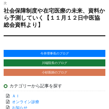
シ
次
ョ
社会保障制度や在宅医療の未来、資料か
次
ン
の
ら予測していく【１１月１２日中医協
投
総会資料より】
稿:
今井理事長のブログ
川端院長のブログ
小杉医師のブログ
カテゴリーから記事を探す
ＡＩ
オンライン診療
お知らせ