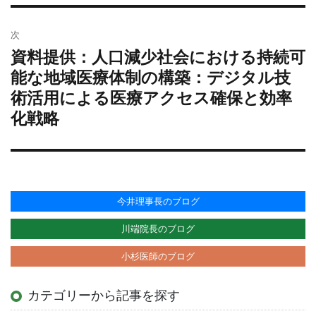
次
資料提供：人口減少社会における持続可
次
の
能な地域医療体制の構築：デジタル技
投
術活用による医療アクセス確保と効率
稿:
化戦略
今井理事長のブログ
川端院長のブログ
小杉医師のブログ
カテゴリーから記事を探す