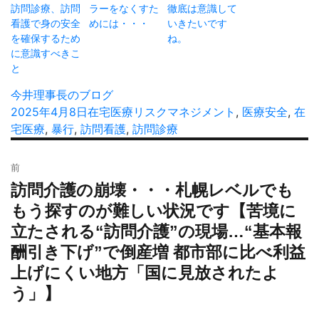
訪問診療、訪問
ラーをなくすた
徹底は意識して
看護で身の安全
めには・・・
いきたいです
を確保するため
ね。
に意識すべきこ
と
投
今井理事長のブログ
稿
投
2025年4月8日
カ
在宅医療
タ
リスクマネジメント
,
医療安全
,
在
者
稿
宅医療
,
暴行
,
訪問看護
テ
,
訪問診療
グ
日:
ゴ
投
リ
前
稿
ー
訪問介護の崩壊・・・札幌レベルでも
過
ナ
去
もう探すのが難しい状況です【苦境に
ビ
の
立たされる“訪問介護”の現場…“基本報
ゲ
投
ー
酬引き下げ”で倒産増 都市部に比べ利益
稿:
シ
上げにくい地方「国に見放されたよ
ョ
う」】
ン