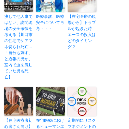
決して他人事で
医療事故、医療
【在宅医療の現
はない、訪問現
安全について再
場から】トラブ
場の安全確保を
考・・・
ルが起きた時、
考える【川口市
エースの投入は
の住宅でケアマ
どのタイミン
ネ切られ死亡…
グ？
「自分も刺す」
と通報の男か、
室内で血を流し
ていた男も死
亡】
【在宅医療者初
在宅医療におけ
定期的にリスク
心者さん向け】
るヒューマンエ
マネジメントの