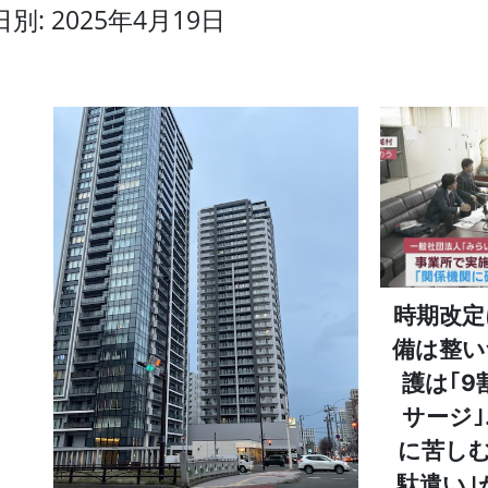
日別: 2025年4月19日
時期改定
備は整い
護は｢
サージ
に苦しむ
駄遣い｣