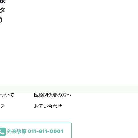
桜
タ
う
＆
について
医療関係者の方へ
セス
お問い合わせ
外来診療
011-611-0001