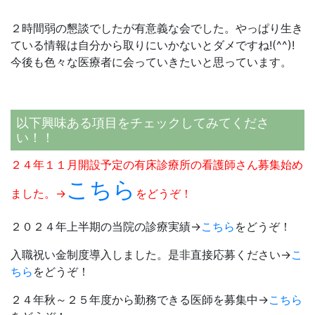
２時間弱の懇談でしたが有意義な会でした。やっぱり生き
ている情報は自分から取りにいかないとダメですね!(^^)!
今後も色々な医療者に会っていきたいと思っています。
以下興味ある項目をチェックしてみてくださ
い！！
２４年１１月開設予定の有床診療所の看護師さん募集始め
こちら
ました。→
をどうぞ！
２０２４年上半期の当院の診療実績→
こちら
をどうぞ！
入職祝い金制度導入しました。是非直接応募ください→
こ
ちら
をどうぞ！
２４年秋～２５年度から勤務できる医師を募集中→
こちら