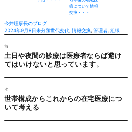
療について情報
交換・・・
投
今井理事長のブログ
稿
投
2024年9月8日
カ
未分類
タ
世代交代
,
情報交換
,
管理者
,
組織
者
稿
テ
グ
投
日:
ゴ
前
稿
リ
土日や夜間の診療は医療者ならば避け
過
ナ
ー
去
てはいけないと思っています。
ビ
の
ゲ
投
ー
稿:
シ
次
ョ
世帯構成からこれからの在宅医療につ
次
ン
の
いて考える
投
稿: