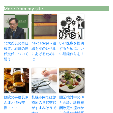
More from my site
北大総長の再任
next stage～組
いい医療を提供
報道、組織の世
織を次のレベル
するために、い
代交代について
にあげるために
い組織作りを！
想う・・・・
は
他院の事務長さ
札幌市内では診
開業検討中のDr
ん達と情報交
療所の世代交代
と面談、診療報
換・・・
がすすみそうで
酬改定の流れか
すね・・・・
ら今後の地域医