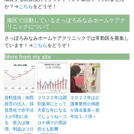
か？→
こちら
をどうぞ！
南区で活動しているさっぽろみなみホームケアク
リニックについて
さっぽろみなみホームケアクリニックでは常勤医を募集し
ています！→
こちら
をどうぞ！
More from my site
資料提供：病院
２０２２年は調
２０２２年は介
経営の法人、採
剤薬局にとって
護事業所の倒産
算悪化で赤字法
大変な年になる
が過去最多～前
人が5割に迫
でしょうね～コ
年比１.７倍～
る 収入は微
ロナ禍での受診
増、利益はコロ
控えも影響