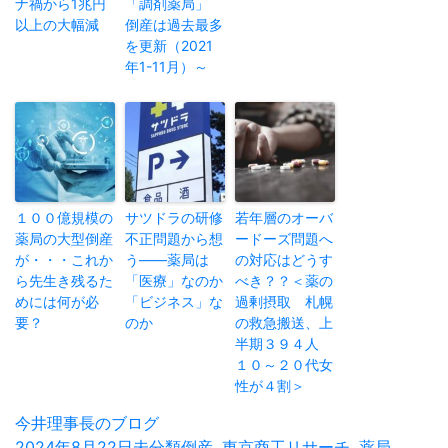
ナ禍から1兆円
「調剤薬局」
以上の大幅減
倒産は過去最多
を更新（2021
年1-11月）～
１００億規模の
サツドラの研修
若年層のオーバ
薬局の大型倒産
不正問題から想
ードーズ問題へ
が・・・これか
う——薬局は
の対応はどうす
ら先生き残るた
「医療」なのか
べき？？＜薬の
めには何が必
「ビジネス」な
過剰摂取 札幌
要？
のか
の救急搬送、上
半期３９４人
１０～２０代女
性が４割＞
投
今井理事長のブログ
稿
投
2024年8月22日
カ
未分類
タ
倒産
,
東京商工リサーチ
,
薬局