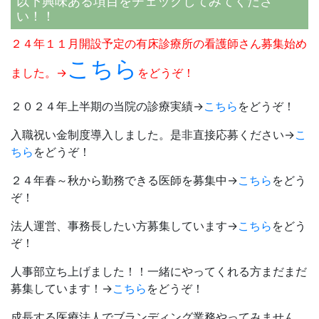
以下興味ある項目をチェックしてみてくださ
い！！
２４年１１月開設予定の有床診療所の看護師さん募集始め
こちら
ました。→
をどうぞ！
２０２４年上半期の当院の診療実績→
こちら
をどうぞ！
入職祝い金制度導入しました。是非直接応募ください→
こ
ちら
をどうぞ！
２４年春～秋から勤務できる医師を募集中→
こちら
をどう
ぞ！
法人運営、事務長したい方募集しています→
こちら
をどう
ぞ！
人事部立ち上げました！！一緒にやってくれる方まだまだ
募集しています！→
こちら
をどうぞ！
成長する医療法人でブランディング業務やってみません