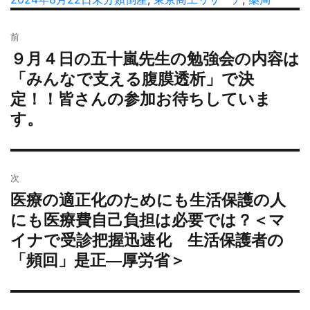
者
稿
テ
グ
投
日:
ゴ
前
稿
リ
９月４日の五十嵐先生の勉強会の内容は
過
ナ
ー
去
「みんなで支える腹膜透析」で決
ビ
の
定！！皆さんの参加お待ちしていま
ゲ
投
ー
す。
稿:
シ
ョ
ン
次
医療の適正化のためにも生活保護の人
次
の
にも医療費自己負担は必要では？＜マ
投
イナで受診把握迅速化 生活保護者の
稿:
「頻回」是正―厚労省＞