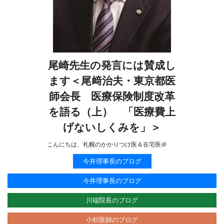
尾崎先生の発言には賛成し
ます＜尾﨑治夫・東京都医
師会長 医療保険制度改革
を語る（上） 「医療費上
げないしくみを」＞
こんにちは、札幌のかかりつけ医＆在宅医＠
今井理事長のブログ
今井理事長のブログ
川端院長のブログ
小杉医師のブログ