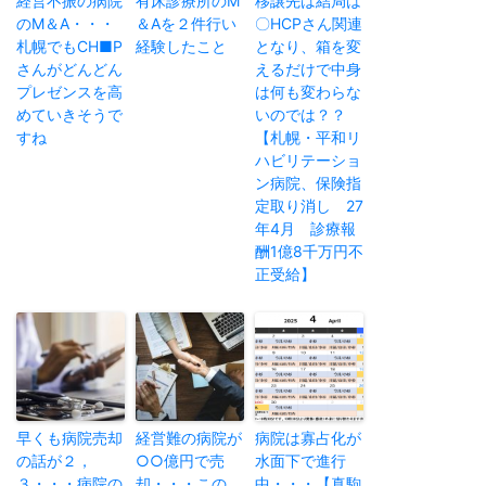
経営不振の病院
有床診療所のM
移譲先は結局は
のM＆A・・・
＆Aを２件行い
〇HCPさん関連
札幌でもCH■P
経験したこと
となり、箱を変
さんがどんどん
えるだけで中身
プレゼンスを高
は何も変わらな
めていきそうで
いのでは？？
すね
【札幌・平和リ
ハビリテーショ
ン病院、保険指
定取り消し 27
年4月 診療報
酬1億8千万円不
正受給】
早くも病院売却
経営難の病院が
病院は寡占化が
の話が２，
○○億円で売
水面下で進行
３・・・病院の
却・・・この
中・・・【真駒