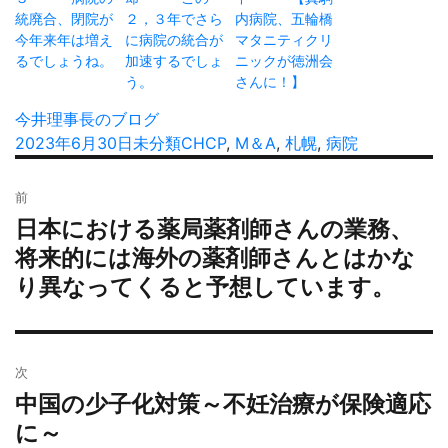
統廃合、閉院が
２，３年でさら
内病院、五輪橋
今年来年は増え
に病院の統合が
マタニティクリ
るでしょうね。
加速するでしょ
ニックが徳洲会
う。
さんに！】
投
今井理事長のブログ
稿
投
2023年6月30日
カ
未分類
タ
CHCP
,
M＆A
,
札幌
,
病院
者
稿
テ
グ
投
日:
ゴ
前
稿
リ
日本における薬局薬剤師さんの業務、
過
ナ
ー
去
将来的には海外の薬剤師さんとはかな
ビ
の
り異なってくると予想しています。
ゲ
投
ー
稿:
シ
ョ
次
ン
中国の少子化対策～不妊治療が保険適応
次
の
に～