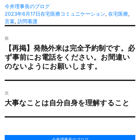
投
今井理事長のブログ
稿
投
2023年6月17日
カ
在宅医療
タ
コミュニケーション
,
在宅医療
,
者
稿
言葉
,
訪問看護
テ
グ
日:
ゴ
投
リ
前
稿
ー
【再掲】発熱外来は完全予約制です。必
過
ナ
去
ず事前にお電話をください。お間違い
ビ
の
のないようにお願いします。
ゲ
投
ー
稿:
シ
ョ
次
ン
大事なことは自分自身を理解すること
次
の
投
稿:
今井理事長のブログ