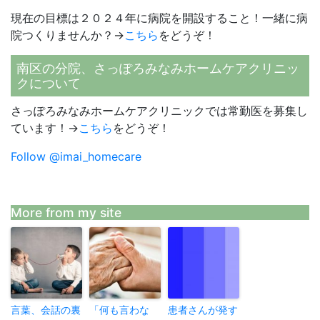
現在の目標は２０２４年に病院を開設すること！一緒に病
院つくりませんか？→
こちら
をどうぞ！
南区の分院、さっぽろみなみホームケアクリニッ
クについて
さっぽろみなみホームケアクリニックでは常勤医を募集し
ています！→
こちら
をどうぞ！
Follow @imai_homecare
More from my site
言葉、会話の裏
「何も言わな
患者さんが発す