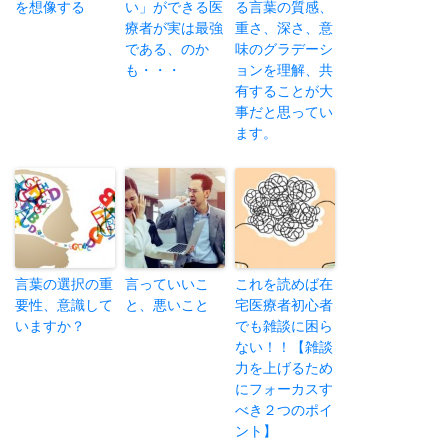
を想像する
い」ができる医
る言葉の質感、
療者が実は最強
重さ、深さ、意
である、のか
味のグラデーシ
も・・・
ョンを理解、共
有することが大
事だと思ってい
ます。
言葉の選択の重
言っていいこ
これを読めば在
要性、意識して
と、悪いこと
宅医療者初心者
いますか？
でも雑談に困ら
ない！！【雑談
力を上げるため
にフォーカスす
べき２つのポイ
ント】