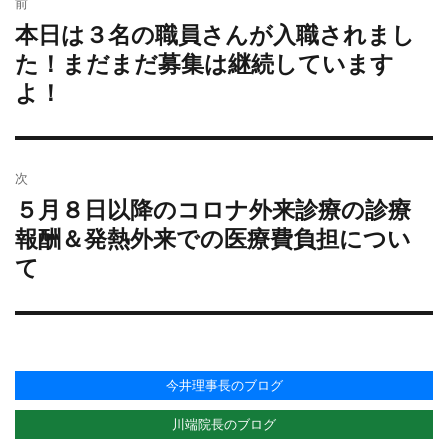
前
稿
ー
本日は３名の職員さんが入職されまし
過
ナ
去
た！まだまだ募集は継続しています
ビ
の
よ！
ゲ
投
ー
稿:
シ
ョ
次
ン
５月８日以降のコロナ外来診療の診療
次
の
報酬＆発熱外来での医療費負担につい
投
て
稿:
今井理事長のブログ
川端院長のブログ