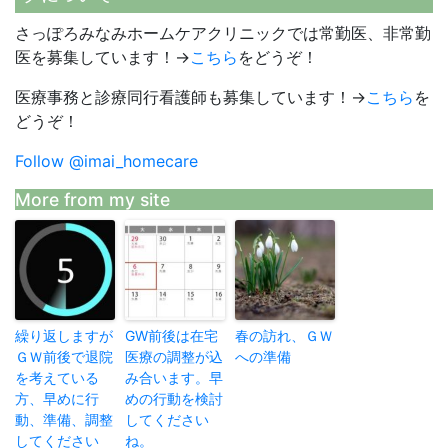
さっぽろみなみホームケアクリニックでは常勤医、非常勤
医を募集しています！→
こちら
をどうぞ！
医療事務と診療同行看護師も募集しています！→
こちら
を
どうぞ！
Follow @imai_homecare
More from my site
繰り返しますが
GW前後は在宅
春の訪れ、ＧＷ
ＧＷ前後で退院
医療の調整が込
への準備
を考えている
み合います。早
方、早めに行
めの行動を検討
動、準備、調整
してください
してください
ね。