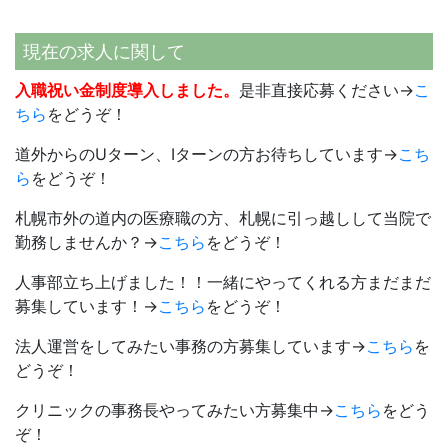
現在の求人に関して
入職祝い金制度導入しました。
是非直接応募ください→
こ
ちら
をどうぞ！
道外からのUターン、Iターンの方お待ちしています→
こち
ら
をどうぞ！
札幌市外の道内の医療職の方、札幌に引っ越しして当院で
勤務しませんか？→
こちら
をどうぞ！
人事部立ち上げました！！一緒にやってくれる方まだまだ
募集しています！→
こちら
をどうぞ！
法人運営をしてみたい事務の方募集しています→
こちら
を
どうぞ！
クリニックの事務長やってみたい方募集中→
こちら
をどう
ぞ！