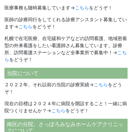
医療事務も随時募集しています→
こちら
をどうぞ！
医師の診療同行をしてくれる診療アシスタント募集してい
ます→
こちら
をどうぞ！
札幌で在宅医療、在宅緩和ケアなどの訪問看護、地域密着
型の外来看護をしたい看護師さん募集しています。診療
所、訪問看護ステーションなど全事業所で募集中！→
こち
ら
をどうぞ！
当院について
２０２２年、それ以前の当院の診療実績→
こちら
をどう
ぞ！
現在の目標は２０２４年に病院を開設すること！一緒に病
院つくりませんか？→
こちら
をどうぞ！
南区の分院、さっぽろみなみホームケアクリニッ
クについて