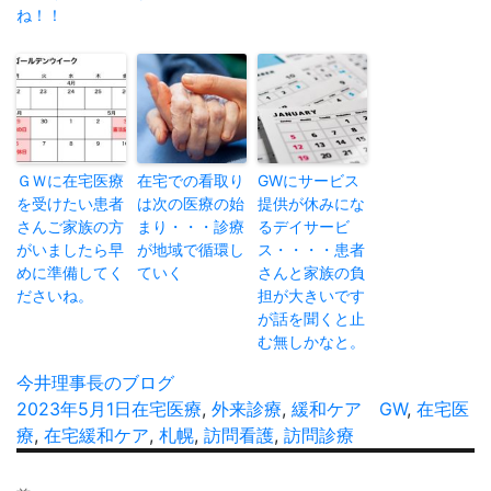
ね！！
ＧＷに在宅医療
在宅での看取り
GWにサービス
を受けたい患者
は次の医療の始
提供が休みにな
さんご家族の方
まり・・・診療
るデイサービ
がいましたら早
が地域で循環し
ス・・・・患者
めに準備してく
ていく
さんと家族の負
ださいね。
担が大きいです
が話を聞くと止
む無しかなと。
投
今井理事長のブログ
稿
投
2023年5月1日
カ
在宅医療
,
外来診療
,
緩和ケア
タ
GW
,
在宅医
者
稿
療
,
在宅緩和ケア
テ
,
札幌
,
訪問看護
,
訪問診療
グ
日:
ゴ
投
リ