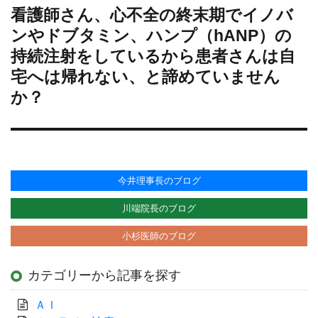
ン
看護師さん、心不全の終末期でイノバ
次
の
ンやドブタミン、ハンプ（hANP）の
投
持続注射をしているから患者さんは自
稿:
宅へは帰れない、と諦めていません
か？
今井理事長のブログ
川端院長のブログ
小杉医師のブログ
カテゴリーから記事を探す
ＡＩ