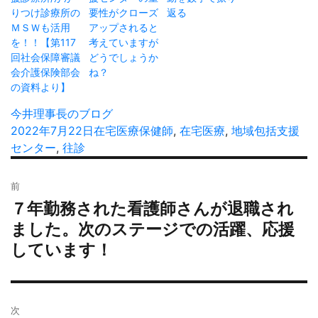
りつけ診療所の
要性がクローズ
返る
ＭＳＷも活用
アップされると
を！！【第117
考えていますが
回社会保障審議
どうでしょうか
会介護保険部会
ね？
の資料より】
投
今井理事長のブログ
稿
投
2022年7月22日
カ
在宅医療
タ
保健師
,
在宅医療
,
地域包括支援
者
稿
センター
,
往診
テ
グ
日:
ゴ
投
リ
前
稿
ー
７年勤務された看護師さんが退職され
過
ナ
去
ました。次のステージでの活躍、応援
ビ
の
しています！
ゲ
投
ー
稿:
シ
ョ
次