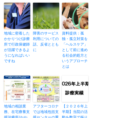
地域に密着した
障害のサービス
資料提供：孤
かかりつけ診療
利用についての
独・孤立対策を
所で行政保健師
話、反省ととも
「ヘルスケア」
が活躍できるよ
に
として前に進め
うになればいい
る社会的処方と
ですね
いうアプローチ
とは
地域の相談業
アフターコロナ
【２０２６年上
務、在宅療養支
では地域包括支
半期】当院の活
援診療所/かか
援センターの重
動を数字で振り