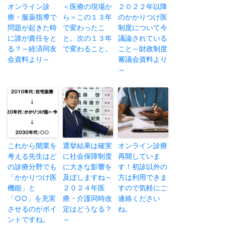
オンライン診
＜医療の現場か
２０２２年以降
療・服薬指導で
ら＞この１３年
のかかりつけ医
問題が起きた時
で変わったこ
制度について今
に誰が責任をと
と。次の１３年
議論されている
る？～経済同友
で変わること。
こと～財政制度
会資料より～
審議会資料より
～
これから開業を
選挙結果は確実
オンライン診療
考える先生はど
に社会保障制度
再開していま
の診療分野でも
に大きな影響を
す！初診以外の
「かかりつけ医
及ぼしますね～
方は利用できま
機能」と
２０２４年医
すので気軽にご
「○○」を充実
療・介護同時改
連絡ください
させるのがポイ
定はどうなる？
ね。
ントですね。
～