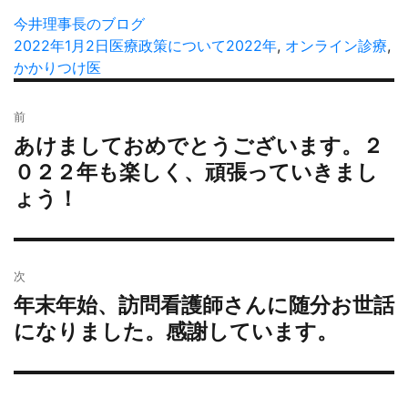
投
今井理事長のブログ
稿
投
2022年1月2日
カ
医療政策について
タ
2022年
,
オンライン診療
,
者
稿
かかりつけ医
テ
グ
日:
ゴ
投
リ
前
稿
ー
あけましておめでとうございます。２
過
ナ
去
０２２年も楽しく、頑張っていきまし
ビ
の
ょう！
ゲ
投
ー
稿:
シ
ョ
次
ン
年末年始、訪問看護師さんに随分お世話
次
の
になりました。感謝しています。
投
稿: