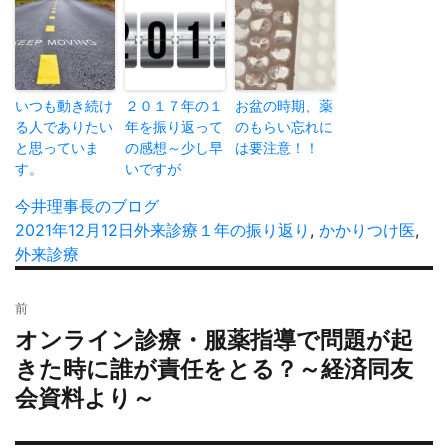
いつも動き続け
２０１７年の１
お盆の時期、薬
る人でありたい
年を振り返って
のもらい忘れに
と思っていま
の感想～少し早
は要注意！！
す。
いですが
投
今井理事長のブログ
稿
投
2021年12月12日
カ
外来診療
タ
１年の振り返り
,
かかりつけ医
,
者
稿
外来診療
テ
グ
日:
ゴ
投
リ
前
稿
ー
オンライン診療・服薬指導で問題が起
過
ナ
去
きた時に誰が責任をとる？～経済同友
ビ
の
会資料より～
ゲ
投
ー
稿: