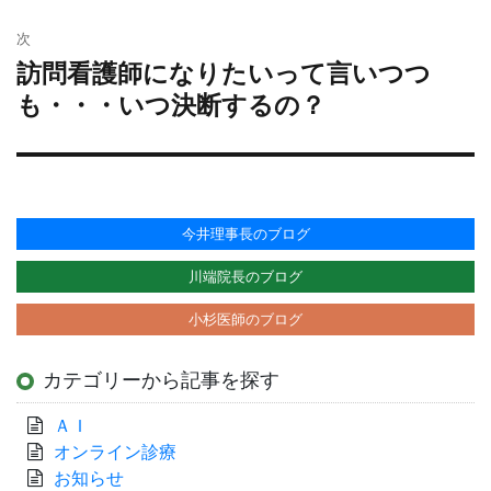
シ
ョ
次
ン
訪問看護師になりたいって言いつつ
次
の
も・・・いつ決断するの？
投
稿:
今井理事長のブログ
川端院長のブログ
小杉医師のブログ
カテゴリーから記事を探す
ＡＩ
オンライン診療
お知らせ