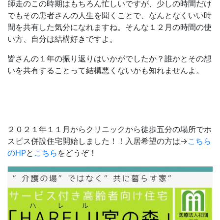
師走のこの時期はもちろん忙しいですが、少しの時間だけ
でもその患者さんの人生を聞くことで、なんとなくいい時
間を共有した気分になれますね。そんな１２月の時間の使
い方、自分は結構好きですよ。
皆さんの１年の振り返りはいかがでしたか？誰かとその想
いを共有することって結構悪くないかも知れませんよ。
２０２１年１１月からクリニックから徒歩五分の場所でホ
スピス併設住宅開始しました！！入居希望の方は→
こちら
のHP
と
こちら
をどうぞ！