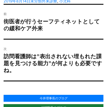
稿
投
2019年8月14日
カ
未分類
タ
外来診療
,
小児科
者
稿
テ
グ
投
日:
ゴ
前
稿
リ
街医者が行うセーフティネットとして
過
ナ
ー
去
の緩和ケア外来
ビ
の
ゲ
投
ー
稿:
シ
次
ョ
訪問看護師は”表出されない埋もれた課
次
ン
の
題を見つける能力”が何よりも必要です
投
ね。
稿:
今井理事長のブログ