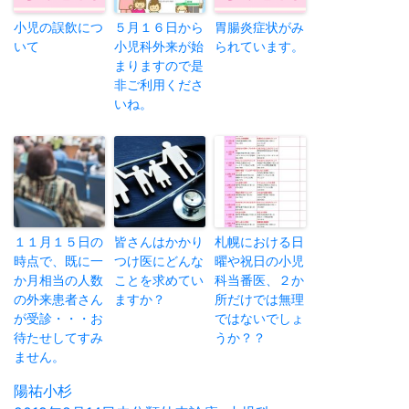
小児の誤飲につ
５月１６日から
胃腸炎症状がみ
いて
小児科外来が始
られています。
まりますので是
非ご利用くださ
いね。
１１月１５日の
皆さんはかかり
札幌における日
時点で、既に一
つけ医にどんな
曜や祝日の小児
か月相当の人数
ことを求めてい
科当番医、２か
の外来患者さん
ますか？
所だけでは無理
が受診・・・お
ではないでしょ
待たせしてすみ
うか？？
ません。
投
陽祐小杉