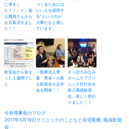
に来まし
つくるためには
た！！」と、新
いい人を採用す
入職員さんから
る”というのが
お言葉頂きまし
大事だなと感じ
た！！
ています。
歓迎会から始ま
＜医療法人青
さっぽろみなみ
った１週間でし
葉 男会＞の新
ホームケアクリ
た
人歓迎会＆忘年
ニック壮行会＆
会を開催！！
新入職員歓迎
会、楽しく終わ
りました！！
投
今井理事長のブログ
稿
投
2017年5月19日
カ
クリニックのことなど
タ
在宅医療
,
職員歓迎
者
稿
会
テ
グ