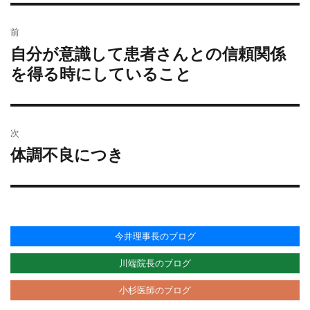
日:
ゴ
投
リ
前
稿
ー
自分が意識して患者さんとの信頼関係
過
ナ
去
を得る時にしていること
ビ
の
ゲ
投
ー
稿:
シ
次
ョ
体調不良につき
次
ン
の
投
稿:
今井理事長のブログ
川端院長のブログ
小杉医師のブログ