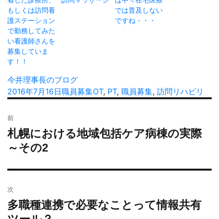
もしくは訪問看
では普及しない
護ステーション
ですね・・・
で勤務してみた
い看護師さんを
募集していま
す！！
投
今井理事長のブログ
稿
投
2016年7月16日
カ
職員募集
タ
OT
,
PT
,
職員募集
,
訪問リハビリ
者
稿
テ
グ
投
日:
ゴ
前
稿
リ
札幌における地域包括ケア病棟の実際
過
ナ
ー
去
～その2
ビ
の
ゲ
投
ー
稿:
シ
次
ョ
多職種連携で必要なことって情報共有
次
ン
の
ツール？