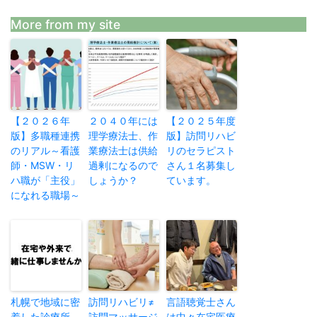
More from my site
【２０２６年
２０４０年には
【２０２５年度
版】多職種連携
理学療法士、作
版】訪問リハビ
のリアル～看護
業療法士は供給
リのセラピスト
師・MSW・リ
過剰になるので
さん１名募集し
ハ職が「主役」
しょうか？
ています。
になれる職場～
札幌で地域に密
訪問リハビリ≠
言語聴覚士さん
着した診療所、
訪問マッサージ
は中々在宅医療