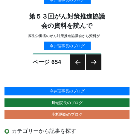
第５３回がん対策推進協議
会の資料を読んで
厚生労働省のがん対策推進協議会から資料が
今井理事長のブログ
投
ページ
654
稿
前の
次の
ナ
ペー
ペー
ビ
ジ
ジ
ゲ
今井理事長のブログ
ー
川端院長のブログ
シ
小杉医師のブログ
ョ
ン
カテゴリーから記事を探す