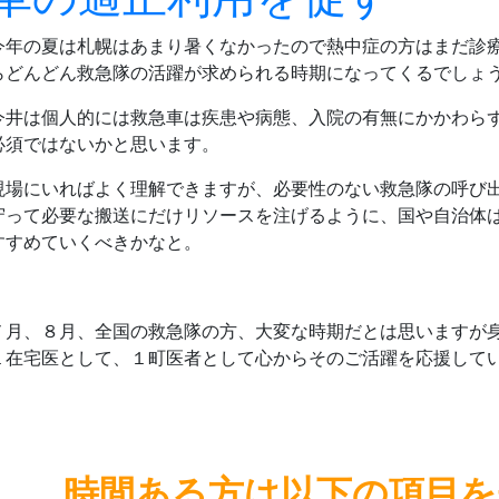
今年の夏は札幌はあまり暑くなかったので熱中症の方はまだ診
らどんどん救急隊の活躍が求められる時期になってくるでしょ
今井は個人的には救急車は疾患や病態、入院の有無にかかわら
必須ではないかと思います。
現場にいればよく理解できますが、必要性のない救急隊の呼び
守って必要な搬送にだけリソースを注げるように、国や自治体
すすめていくべきかなと。
７月、８月、全国の救急隊の方、大変な時期だとは思いますが
１在宅医として、１町医者として心からそのご活躍を応援して
時間ある方は
以下の項目を