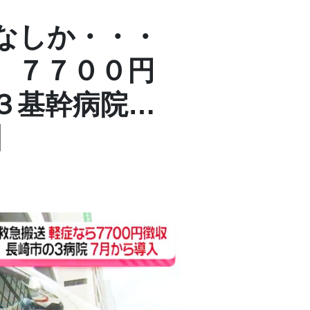
なしか・・・
、７７００円
３基幹病院…
】