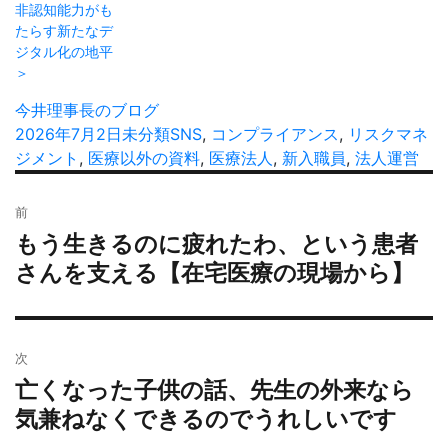
非認知能力がも
たらす新たなデ
ジタル化の地平
＞
投
今井理事長のブログ
稿
投
2026年7月2日
カ
未分類
タ
SNS
,
コンプライアンス
,
リスクマネ
者
稿
ジメント
,
医療以外の資料
テ
グ
,
医療法人
,
新入職員
,
法人運営
日:
ゴ
投
リ
前
稿
ー
もう生きるのに疲れたわ、という患者
過
ナ
去
さんを支える【在宅医療の現場から】
ビ
の
ゲ
投
ー
稿:
シ
次
ョ
亡くなった子供の話、先生の外来なら
次
ン
の
気兼ねなくできるのでうれしいです
投