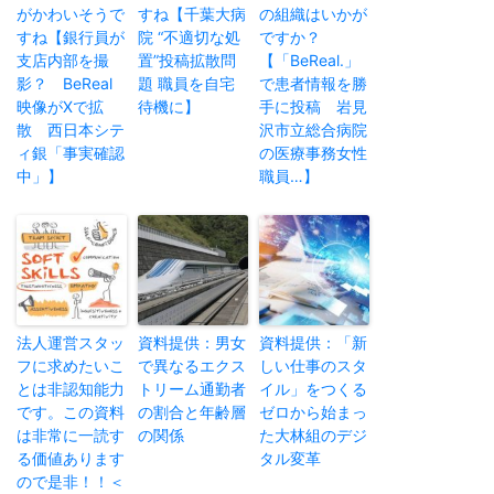
がかわいそうで
すね【千葉大病
の組織はいかが
すね【銀行員が
院 “不適切な処
ですか？
支店内部を撮
置”投稿拡散問
【「BeReal.」
影？ BeReal
題 職員を自宅
で患者情報を勝
映像がXで拡
待機に】
手に投稿 岩見
散 西日本シテ
沢市立総合病院
ィ銀「事実確認
の医療事務女性
中」】
職員…】
法人運営スタッ
資料提供：男女
資料提供：「新
フに求めたいこ
で異なるエクス
しい仕事のスタ
とは非認知能力
トリーム通勤者
イル」をつくる
です。この資料
の割合と年齢層
ゼロから始まっ
は非常に一読す
の関係
た大林組のデジ
る価値あります
タル変革
ので是非！！＜