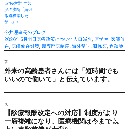
連“経営難”で苦
渋の決断「続け
る道模索した
が…」＞
投
今井理事長のブログ
稿
投
2026年5月11日
カ
医療政策について
タ
人口減少
,
医学生
,
医師偏
者
稿
在
,
医師偏在対策
テ
,
新専門医制度
,
海外留学
グ
,
研修医
,
過疎地
日:
ゴ
投
リ
前
稿
ー
外来の高齢患者さんには「短時間でも
過
ナ
去
いいので働いて」と伝えています。
ビ
の
ゲ
投
ー
稿:
シ
次
ョ
【診療報酬改定への対応】制度がより
次
ン
の
一層複雑になり、医療機関は今まで以
投