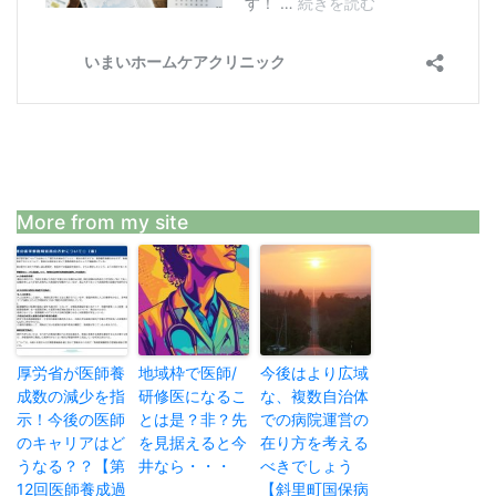
More from my site
厚労省が医師養
地域枠で医師/
今後はより広域
成数の減少を指
研修医になるこ
な、複数自治体
示！今後の医師
とは是？非？先
での病院運営の
のキャリアはど
を見据えると今
在り方を考える
うなる？？【第
井なら・・・
べきでしょう
12回医師養成過
【斜里町国保病