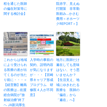
程を通じた医師
院赤字、見えぬ
の偏在対策等に
打開策 非常勤
関する検討会】
医頼み…かさむ
費用＜オホーツ
クREPORT＞】
これからは地域
入学時の事前の
地方に医師だけ
により受けられ
契約、説明内容
遍在しても意味
る医療の差が出
が気になります
はない、そう思
てくるのが当た
が・・・【宮崎
いませんか？
り前に・・・＜
県キャリア形成
【生活支え、地
【経営難】離島
プログラム 研
域にゆきわたる
の医療は…佐渡
修医４人が不同
医療を 医師の
総合病院が“放
意】
「偏在」から
射線治療”終了
「遍在」へ】
へ JA新潟厚生