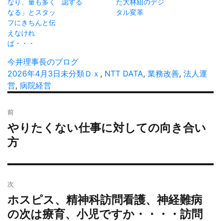
なり、量も多く
認する
た大林組のデジ
なる」とスタッ
タル変革
フにきちんと伝
えなけれ
ば・・・
投
今井理事長のブログ
稿
投
2026年4月3日
カ
未分類
タ
Ｄｘ
,
NTT DATA
,
業務改善
,
法人運
者
稿
営
,
病院経営
テ
グ
日:
ゴ
投
リ
前
稿
ー
やりたくない仕事に対しての向き合い
過
ナ
去
方
ビ
の
ゲ
投
ー
稿:
シ
次
ョ
ホスピス、精神科訪問看護、神経難病
次
ン
の
の次は療育、小児ですか・・・・訪問