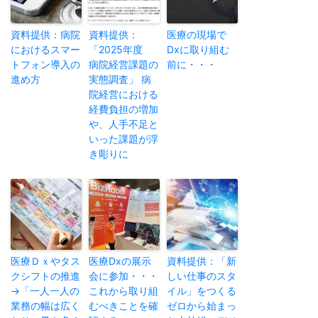
資料提供：病院
資料提供：
医療の現場で
におけるスマー
「2025年度
Dxに取り組む
トフォン導入の
病院経営課題の
前に・・・
進め方
実態調査」 病
院経営における
経費負担の増加
や、人手不足と
いった課題が浮
き彫りに
医療Ｄｘやタス
医療Dxの展示
資料提供：「新
クシフトの推進
会に参加・・・
しい仕事のスタ
→「一人一人の
これから取り組
イル」をつくる
業務の幅は広く
むべきことを確
ゼロから始まっ