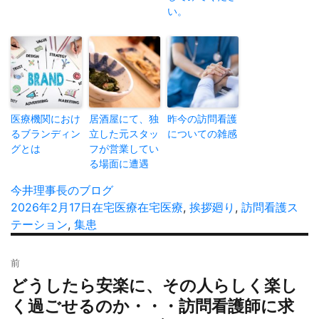
い。
医療機関におけ
居酒屋にて、独
昨今の訪問看護
るブランディン
立した元スタッ
についての雑感
グとは
フが営業してい
る場面に遭遇
投
今井理事長のブログ
稿
投
2026年2月17日
カ
在宅医療
タ
在宅医療
,
挨拶廻り
,
訪問看護ス
者
稿
テーション
,
集患
テ
グ
日:
ゴ
投
リ
前
稿
ー
どうしたら安楽に、その人らしく楽し
過
ナ
去
く過ごせるのか・・・訪問看護師に求
ビ
の