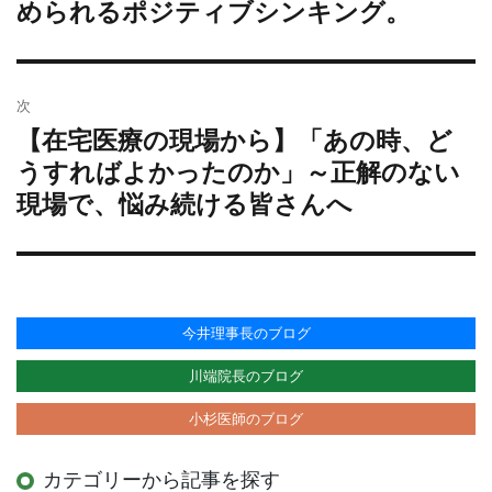
められるポジティブシンキング。
ゲ
投
ー
稿:
シ
ョ
次
ン
【在宅医療の現場から】「あの時、ど
次
の
うすればよかったのか」～正解のない
投
現場で、悩み続ける皆さんへ
稿:
今井理事長のブログ
川端院長のブログ
小杉医師のブログ
カテゴリーから記事を探す