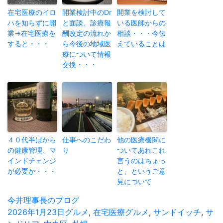
在宅医療のイロ
開業検討中のDr
開業を検討して
ハを知らずに開
と面談、診療報
いる医師からの
業→在宅医療を
酬改定の流れか
相談・・・今伝
すると・・・
ら今後の地域医
えていることは
療について情報
交換・・・
４０代半ばから
仕事へのこだわ
他の医療機関に
の健康管理、マ
り
ついてあれこれ
インドチェンジ
言うのはちょっ
が必要か・・・
と、というご意
見について
投
今井理事長のブログ
稿
投
2026年1月23日
カ
グルメ
,
在宅医療
タ
グルメ
,
サンドイッチ
,
サ