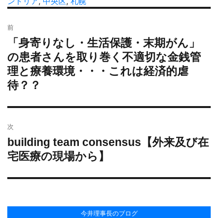
者
稿
ンドリア
,
中央区
テ
,
札幌
グ
日:
ゴ
投
リ
前
稿
ー
「身寄りなし・生活保護・末期がん」
過
ナ
去
の患者さんを取り巻く不適切な金銭管
ビ
の
理と療養環境・・・これは経済的虐
ゲ
投
ー
待？？
稿:
シ
ョ
ン
次
building team consensus【外来及び在
次
の
宅医療の現場から】
投
稿:
今井理事長のブログ